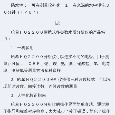
防水性：
可在测量仪外壳
在米深的水中浸泡
１
３
分钟
０
（ＩＰ６７）
哈希ＨＱ２２００便携式多参数水质分析仪的产品特
点：
1、一机多用
哈希
分析仪可以连接不同的电极。用于测
ＨＱ２２００
量
值
、钠、铵、氨、氟、硝酸盐、氯、电导
ｐＨ
． ＯＲＰ
率、溶解氧等
测量方法多种多样
2、哈希
分析仪提供三种读数模式，可以实
ＨＱ２２００
现即时读数、间接读数、连续读数的测量
3、人性化校正指南
哈希
分析仪的操作界面简单直观。通过校
ＨＱ２２００
正指导和标准程序检查，大大减少了校正错误，简化了操作