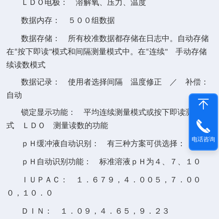
电极： 溶解氧、压力、温度
ＬＤＯ
数据内存：
组数据
５００
数据存储：
所有校准数据都存储在日志中。自动存储
在
按下即读
模式和间隔测量模式中。在
连续
手动存储
“
"
“
"
续读数模式
数据记录：
使用者选择间隔
温度修正
补偿：
／
自动
锁定显示功能：
平均连续测量模式或按下即读测量模
式
测量读数的功能
ＬＤＯ
电话咨询
缓冲液自动识别： 有三种方案可供选择：
ｐＨ
自动识别功能： 标准溶液
为
、
、
ｐＨ
ｐＨ
４
７
１０
：
，
，
ＩＵＰＡＣ
１．６７９
４．００５
７．００
，
０
１０．０
：
，
，
ＤＩＮ
１．０９
４．６５
９．２３