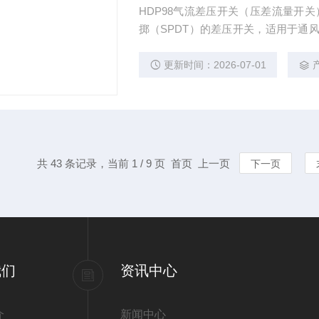
HDP98气流差压开关（压差流量开关）
掷（SPDT）的差压开关，适用于通
也极适用于加圈过热保护及工业回路
更新时间：2026-07-01
共 43 条记录，当前 1 / 9 页 首页 上一页
下一页
我们
资讯中心
介
新闻中心