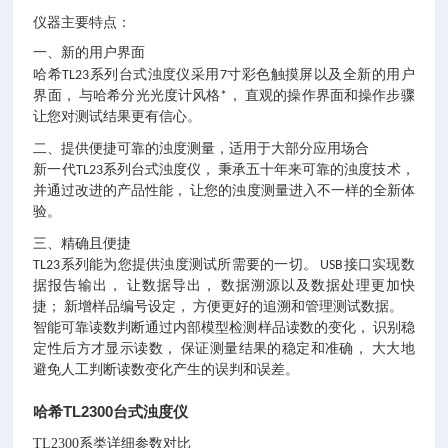
仪器主要特点：
一、
新的用户界面
哈希
TL23系列台式浊度仪采用7寸彩色触摸屏以及全新的用户
界面， 与哈希分光光度计风格*， 直观的操作界面和操作步骤
让您对测试结果更有信心。
二、
提供便捷可靠的浊度测量，适用于大部分应用场合
新一代TL23系列台式浊度仪， 秉承五十年来可靠的浊度技术，
并通过改进的产品性能， 让您的浊度测量进入不一样的全新体
验。
三、
精确且便捷
TL23系列能为您提供浊度测试所需要的一切。 USB接口实现数
据报告输出， 让数据导出， 数据溯源以及数据处理更加快
捷； 新增样品编号设定， 方便更好的追溯和管理测试数据。
智能可靠读数判断通过内部模型检测样品读数的变化， 识别稳
定性后方才显示读数， 保证测量结果的稳定和准确， 大大地
避免人工判断读数变化产生的误判和误差。
哈希TL2300台式浊度仪
TL2300系类
详细参数对比