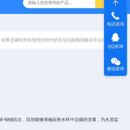
哈希HQ40D便携式多参数水质分析仪
哈希PD1P1在线PH
电话咨询
哈希总磷试剂在使用过程中的常见问题相应解决方法分享
QQ咨询
微信咨询
-钼锑抗法，试剂能够准确反映水样中总磷的含量，为水质监