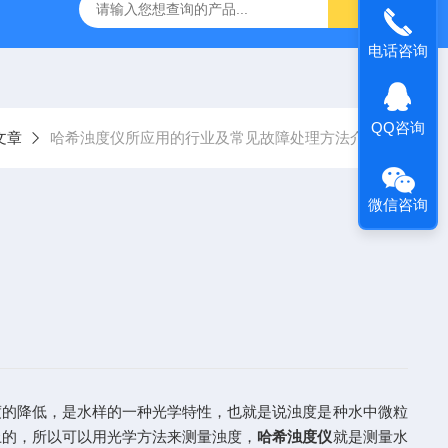
哈希HQ40D便携式多参数水质分析仪
哈希PD1P1在线PH
电话咨询
QQ咨询
文章
哈希浊度仪所应用的行业及常见故障处理方法介绍
微信咨询
的降低，是水样的一种光学特性，也就是说浊度是种水中微粒
上的，所以可以用光学方法来测量浊度，
哈希浊度仪
就是测量水