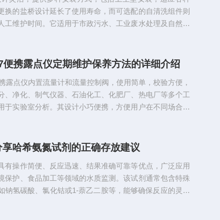
2.抗干...
更换的盐桥设计延长了使用寿命，而可选配的自清洗组件则
人工维护时间。它适用于市政污水、工业废水处理及自然水
，成为水质分析领域中的重要工具。以下是关于如何正确维
极的详细指南，希望能够帮助到您。1、日常清洁重要性：保
净对于保证测量精度至关重要。附着的污染物都会影响其响
M7便携露点仪定期维护保养方法的详细介绍
性。操作步骤：（1）使用去离子水或蒸馏水轻轻冲洗电
便携露点仪内置流量计和流量控制阀，使用简单，校验方便，
来水，因为其中可能...
分、净化、制气仪器、石油化工、化肥厂、热电厂等多个工
用于实验室分析。其设计小巧便携，方便用户在不同场合下
的露点测量，是检测气体湿度的理想工具。以下是关于维萨
露点仪定期维护保养方法的详细介绍，希望能够帮助到您。
清洁其外表面和传感器部件非常重要。使用干净的软布轻轻
分享哈希氨氮试剂的正确存放建议
，确保没有灰尘或污垢影响测量准确性。对于传感器部件，
具有操作简便、反应迅速、结果准确可靠等优点，广泛应用
建议进行清洁，避...
境保护、食品加工等领域的水质监测。该试剂通常包含特殊
如钠氢碳酸、氯化钴或1-萘乙二胺等，能够确保反应的灵敏
使用时，需遵循一定的操作规范，以确保实验过程的安全和
靠性。以下是关于哈希氨氮试剂正确存放的一些建议和指