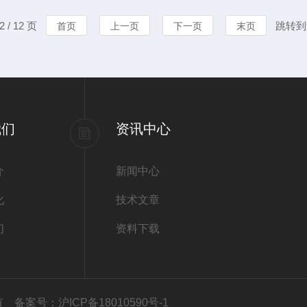
度可能是由于产品表面被污染
导，希望对您
 / 12 页
跳转到
首页
上一页
下一页
末页
以使用温和的清洁剂或酒精来
常建议存放在
免影响试剂的性
我们
资讯中心
介
新闻中心
化
技术文章
们
资料下载
所有
备案号：沪ICP备18010590号-1