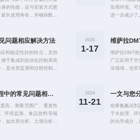
的检测偏差风险。
本身的性能，还与安装方式密
应用环境。可
、延长使用寿命，并确保数据
进一步减少了
拉DMT143L在线式露点变
体监测等领域
、明确测量需求在安装前，需
护哈希PH电
以及是否含有腐蚀性成分，以
持产品表面干
常见问题相应解决方法
2025
维萨拉D
选择合适位置安装位置应尽量
应速度和准确
1-17
速响应和稳定性好的特点，支持
维萨拉DM7
极，避免使用自
，便于集成到自动化控制系统
广泛应用于空
件，是水质监测和过程控制中
业领域，也常
助于优化消毒剂投加量，保障
进行快速准确
SC余氯分析仪在使用过程中可
拉DM7便携
的解决方法：1、读数不稳定
1、清洁定期
哈希PD1R1PH差分电极在使用过程中的常见问题相应解决方法
2024
一文与您
需要更换。（2）检查试剂是
擦拭外部表面
11-21
灵敏度高、测量范围广、重复性
哈希氨氮试剂
根据使用说明书
、环境监测、食品饮料等领
于水处理、环
中，如水质分析、土壤分析、
的化学成分，
1PH差分电极在使用过程中可
度和准确性。
、脱失等。下面将介绍这些问
实验结果的可