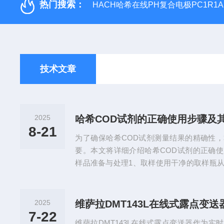
热门搜索：
HACH哈希在线PH复合电极PC1R1A
技术文章
2025
哈希COD试剂的正确使用步骤及
8-21
为了确保哈希COD试剂测量结果的精确性
要。本文将详细介绍哈希COD试剂的正确
样品准备与处理1、取样使用干净的取样瓶
对于浑浊或含有悬浮物的样品，建议先通过
粒杂质，避免影响后续测试结果。根据样品
稀释倍数。通常情况下，COD值较高的工
2025
确测定。2、加入试剂打开试剂管，使用移
7-22
维萨拉DMT143L在线式露点变送器作为