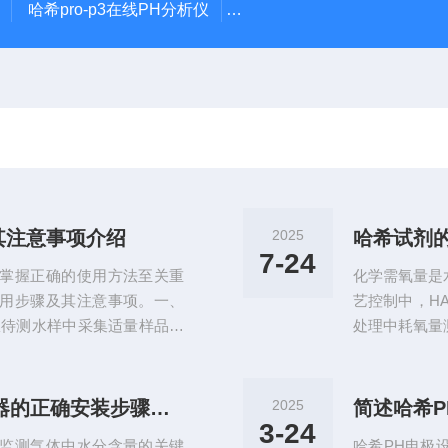
哈希pro-p3在线PH分析仪
哈希在线PH计电极PD1R1
其注意事项介绍
2025
哈希试剂
7-24
，掌握正确的使用方法至关重
化学需氧量是
使用步骤及其注意事项。一、
艺控制中，H
从待测水样中采集适量样品。
处理中耗氧量
滤纸过滤或离心处理，去除颗
域展现出显著
的实际浓度范围，选择适当的
操作便捷哈希
业废水需要适当稀释后才能准
开包装即可直
维萨拉DMT143L在线式露点变送器的正确安装步骤分享
2025
简述哈希
液枪准确吸取定量的水样加入
检测或应急监
3-24
实时监测气体中水分含量的关键
哈希PH电极