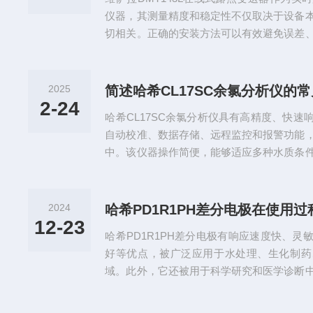
到试剂管中。注意不要让样品接触到...
仪器，其测量精度和稳定性不仅取决于设备
切相关。正确的安装方法可以有效避免误差
的准确性和连续性。本文将为您详细介绍维萨
送器的正确安装步骤。一、安装前的准备1
清楚了解被测气体的种类、温度、压力范围
2025
简述哈希CL17SC余氯分析仪的
便选择合适的传感器类型和防护等级。2、
2-24
哈希CL17SC余氯分析仪具有高精度、快
远离高温、高湿或剧烈振动...
自动校准、数据存储、远程监控和报警功能
中。该仪器操作简便，能够适应多种水质条
的重要工具。通过实时监测余氯浓度，它有
水质安全，同时降低运营成本。哈希CL17
能会遇到一些问题，以下是常见问题及相应
2024
或误差大：（1）检查电极是否干净、损坏或
12-23
哈希PD1R1PH差分电极有响应速度快、
否过期或存储不当，如试...
好等优点，被广泛应用于水处理、生化制药
域。此外，它还被用于科学研究和医学诊断
生态学研究、血液循环监测等。哈希PD1R
能会遇到一些问题，例如低信号强度、漂移