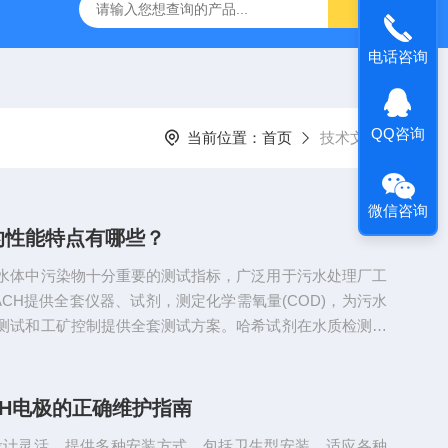
哈希HQ40D便携式多参数水质分析仪
哈希PD1P1在线PH
电话咨询
QQ咨询
当前位置：
首页
技术文章
微信咨询
的性能特点有哪些？
水体中污染物十分重要的测试指标，广泛用于污水处理厂工
ACH提供全套仪器、试剂，测定化学需氧量(COD)，为污水
测试和工矿控制提供全套测试方案。哈希试剂在水质检测领
的性能优势，其核心特点可归纳为以下几点：1.即开即用，
试剂采用预制化设计，用户无需自行配制化学试剂，只需打
接使用。这种设计大幅简化了检测流程，尤其适合现场快速
PH电极的正确维护指南
测场景，有效缩短了检测时间，同时降低了因配制错误导致
设计灵活，提供多种安装方式，包括卫生型安装，适应各种