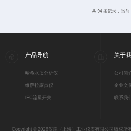
题的解决方法。1、低信号强度。低信号强
共 94 条记录，当前 2
所致。解决这个问题的方法是定期清洁，可
清洁表面。同时，使用前也要...
产品导航
关于
哈希水质分析仪
公司简
维萨拉露点仪
企业文
IFC流量开关
联系我
Copyright © 2026仪库（上海）工业仪表有限公司版权