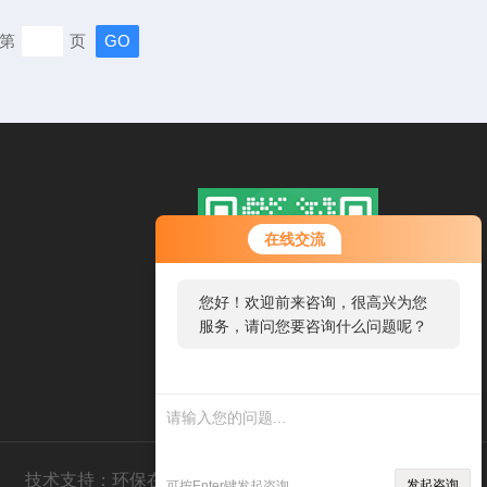
有所帮助。1、温度控制：应存放在恒定的温度环境中，通
第
页
2-8摄氏度的冰箱中。避免暴露在过高或过低的温度下，以
能和稳定性。2、...
在线交流
您好！欢迎前来咨询，很高兴为您
服务，请问您要咨询什么问题呢？
扫一扫，添加微信
技术支持：
环保在线
管理登录
sitemap.xml
发起咨询
可按Enter键发起咨询