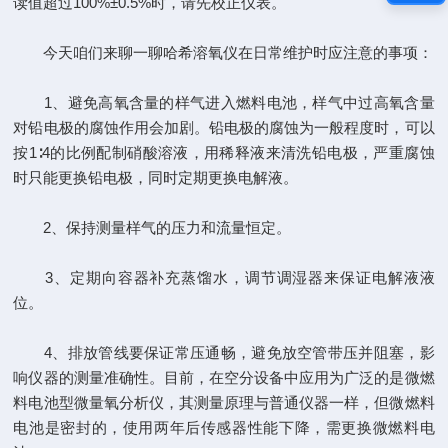
读值超过100%±0.5%时，请先校正仪表。
今天咱们来聊一聊哈希溶氧仪在日常维护时应注意的事项：
1、避免高氧含量的样气进入燃料电池，样气中过高氧含量
对铅电极的腐蚀作用会加剧。铅电极的腐蚀为一般程度时，可以
按1∶4的比例配制硝酸溶液，用稀释液来清洗铅电极，严重腐蚀
时只能更换铅电极，同时定期更换电解液。
2、保持测量样气的压力和流量恒定。
3、定期向容器补充蒸馏水，调节调湿器来保证电解液液
位。
4、排放管线要保证常压通畅，避免放空管带压并阻塞，影
响仪器的测量准确性。目前，在空分设备中应用为广泛的是微燃
料电池型微量氧分析仪，其测量原理与普通仪器一样，但微燃料
电池是密封的，使用两年后传感器性能下降，需更换微燃料电