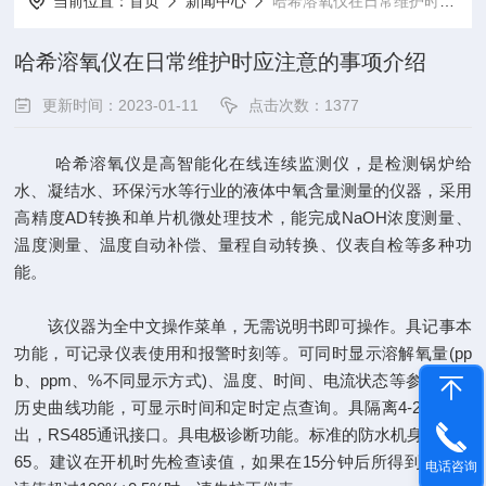
当前位置：
首页
新闻中心
哈希溶氧仪在日常维护时应注意的事项介绍
哈希溶氧仪在日常维护时应注意的事项介绍
更新时间：2023-01-11
点击次数：1377
哈希溶氧仪
是高智能化在线连续监测仪，是检测锅炉给
水、凝结水、环保污水等行业的液体中氧含量测量的仪器，采用
高精度AD转换和单片机微处理技术，能完成NaOH浓度测量、
温度测量、温度自动补偿、量程自动转换、仪表自检等多种功
能。
该仪器为全中文操作菜单，无需说明书即可操作。具记事本
功能，可记录仪表使用和报警时刻等。可同时显示溶解氧量(pp
b、ppm、%不同显示方式)、温度、时间、电流状态等参数。带
历史曲线功能，可显示时间和定时定点查询。具隔离4-20mA输
出，RS485通讯接口。具电极诊断功能。标准的防水机身设计IP
65。建议在开机时先检查读值，如果在15分钟后所得到的稳定
电话咨询