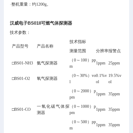
·整机重量：约1200g。
汉威电子BS01II可燃气体探测器
技术参数：
技术指标
产品型号
产品名称
测量范围
分辨率
报警点
（0～100）pp
□BS01-NH3
氨气探测器
1ppm
25ppm
m
（0～30%）vo
0.1%v
19.5%v
□BS01-O2
氧气探测器
l
ol
ol
（0～2000）p
1ppm
35ppm
pm
一氧化碳气体探
（0～1000）p
□BS01-CO
1ppm
35ppm
测器
pm
（0～500）pp
1ppm
35ppm
m