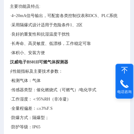
主要功能及特点:
·4~20mA信号输出，可配套各类控制仪表和DCS、PLC系统
·采用隔爆式设计适用于危险条件1、2区
·良好的重复性和抗湿温度干扰性
·长寿命、高灵敏度、低漂移，工作稳定可靠
·体积小、安装方便
汉威
电子
BS01II
可燃气体探测器
∮性能指标及主要技术参数：
·检测气体：气体
·传感器类型：催化燃烧式（可燃气）/电化学式
电话咨询
·工作湿度：＜95%RH（非冷凝）
·全量程偏差：≤±3%F.S
·防爆方式：隔爆型；
·防护等级：IP65