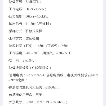
·防爆等级：ExdⅡCT6；
·工作电压：DC24V±25%；
·压力限制：86kPa～106kPa。
·输出信号：4～20mA三线制；
·
采样方式：扩散式采样
·工作方式：连续检测
·响应时间（T90）：≤30s（可燃气）/≤60s
·工作温度：-40～70℃（可燃气）/-30～50℃
·功 耗：2W/路；
·防爆连接螺纹：G1/2管螺纹；
·使用电缆：≥2.5 mm2×4 屏蔽电缆线，电缆外径要求在6mm
～9mm之间；
·探测器与主机间大距离：≤1000m；
·传感器使用寿命：三年
·外形尺寸：l×b×h，mm：196×186×68.5；