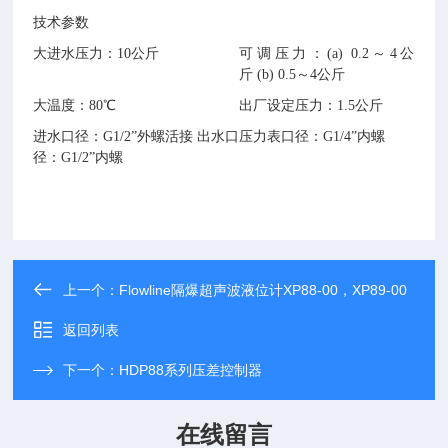
技术参数
大进水压力：10公斤
可调压力：(a) 0.2～4公
斤 (b) 0.5～4公斤
大温度：80℃
出厂设定压力：1.5公斤
进水口径：G1/2”外螺活接 出水口
压力表口径：G1/4”内螺
径：G1/2”内螺
上一个：
Flowline隔爆超声波液位计XP88-00，XP89-00
返回列表
下一个：
HDP88系列压差控制器
在线留言