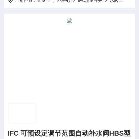
当前位置：
首页
产品中心
IFC流量开关
水阀
IFC
IFC 可预设定调节范围自动补水阀HBS型