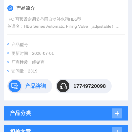
产品简介
IFC 可预设定调节范围自动补水阀HBS型
英语名：HBS Series Automatic Filling Valve（adjustable）
HBS型可调节自动补水阀压力设定方便，使用寿命长，防腐蚀性
佳，环保无毒，动作灵敏性高，阀芯及过滤网可拆取（阀芯内包
产品型号：
含所有的活动元件，阀芯外侧是过滤网）。这样可以便于检查，
更新时间：2026-07-01
内部清洗以及适时更换等。
厂商性质：经销商
访问量：2319
产品咨询
17749720098
产品分类
相关文章