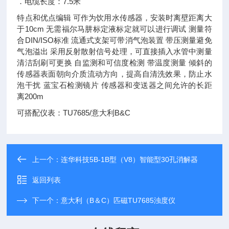
．电缆长度：7.5米
特点和优点编辑 可作为饮用水传感器，安装时离壁距离大
于10cm 无需福尔马肼标定液标定就可以进行调试 测量符
合DIN/ISO标准 流通式支架可带消气泡装置 带压测量避免
气泡溢出 采用反射散射信号处理，可直接插入水管中测量
清洁刮刷可更换 自监测和可信度检测 带温度测量 倾斜的
传感器表面朝向介质流动方向，提高自清洗效果，防止水
泡干扰 蓝宝石检测镜片 传感器和变送器之间允许的长距
离200m
可搭配仪表：TU7685/意大利B&C
上一个：
连华科技5B-1B型（V8）智能型30孔消解器
返回列表
下一个：
意大利（B＆C）匹磁TU7685浊度仪