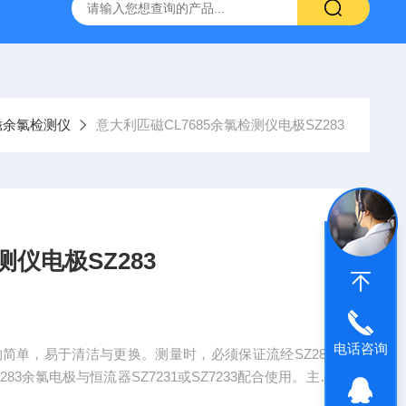
哈希HQ40D便携式多参数水质分析仪
哈希PD1P1在线PH
磁余氯检测仪
意大利匹磁CL7685余氯检测仪电极SZ283
测仪电极SZ283
电话咨询
结构简单，易于清洁与更换。测量时，必须保证流经SZ283
3余氯电极与恒流器SZ7231或SZ7233配合使用。主机
，几款的区别可详询我公司！