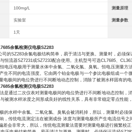
100mg/L
测量原理
实验室
测量参数
1天
7685余氯检测仪电极SZ283
公司的SZ283余氯电极结构简单，易于清洁与更换。测量时，必须保
极与恒流器SZ7231或SZ7233配合使用。主机型号可选CL7685、CL
3恒电压电极用于测量水体中余氯、二氧化氯、臭氧。恒电压测量方
产生不同的电流强度。它由两个铂金电极与一个参比电极组成一个微电
量电极间的电位势进行不间断地动态控制，消除了被测水样固有的电
7685余氯检测仪电极SZ283
是通过二次仪表对测量电极间的电位势进行不间断地动态控制，消
 与被测水样浓度之间形成良好的线性关系，具有非常稳定零点性能
的水样中余氯、二氧化氯、臭氧会被消耗掉，所以，测量时必须保
响，传统电流测定法在被测成份 浓度与测量电极所产生电流信号之
，偏差会非常大，所以，传统电流测量法需要对测量电极进行频繁校
电压电极结构简单，易于清洁与更换。测量时，必须保证流经SZ283