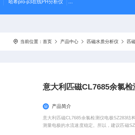
哈希pro-p3在线PH分析仪
哈希在线PH计电极PD1R1
当前位置：
首页
产品中心
匹磁水质分析仪
匹
意大利匹磁CL7685余氯检
产品简介
意大利匹磁CL7685余氯检测仪电极SZ283
测量电极的水流速度稳定。所以，建议匹磁SZ28
型号可选CL7685、CL3630、CL7635等