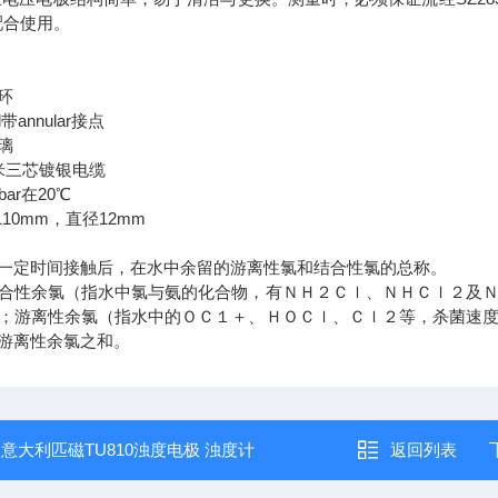
3配合使用。
环
带annular接点
璃
米三芯镀银电缆
ar在20℃
10mm，直径12mm
一定时间接触后，在水中余留的游离性氯和结合性氯的总称。
合性余氯（指水中氯与氨的化合物，有ＮＨ２Ｃｌ、ＮＨＣｌ２及
；游离性余氯（指水中的ＯＣ１＋、ＨＯＣｌ、Ｃｌ２等，杀菌速
游离性余氯之和。
：
意大利匹磁TU810浊度电极 浊度计
返回列表