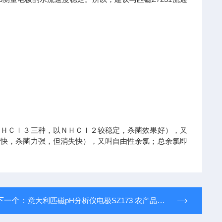
ＮＨＣｌ３三种，以ＮＨＣｌ２较稳定，杀菌效果好），又
度快，杀菌力强，但消失快），又叫自由性余氯；总余氯即
下一个：
意大利匹磁pH分析仪电极SZ173 农产品重金属检测仪