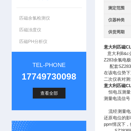
测定范围
匹磁余氯检测仪
仪器种类
匹磁浊度仪
供货周期
匹磁PH分析仪
意大利
匹磁CL
意大利B&c
Z283余氯电
TEL-PHONE
配套SZ28
在该电位势下
17749730098
二次仪表对测
意大利
匹磁CL
恒电压测量法
查看全部
测量电流信号
流经测量电极
还原电位的影
ppm情况下
SZ283恒