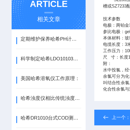
ARTICLE
槽或SZ723
相关文章
技术参数
电极：两铂金
参比电极：gel
本体材料：玻
定期维护保养哈希PH计可获得准确可靠的测量结果
电缆长度：3
工作压力：10b
尺 寸：长度1
科学制定哈希LDO10103溶氧电极维护策略的重要性分享
附：
水中投氯，经
余氯可分为化
美国哈希溶氧仪工作原理：
叫结合性余氯
化合性余氯与
哈希浊度仪相比传统浊度仪优势在哪
上一个
哈希DR1010台式COD测定仪为环境监测与污水处理提供坚实支撑