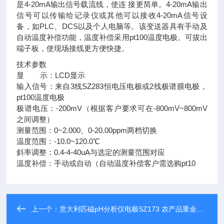
是4-20mA输出信号载流线，使连 接更简单。4-20mA输出
信号可以传输给记录仪或其他可以接收4-20mA信号设
备，如PLC、DCS以及个人电脑等。该变送器具有手动及
自动温度补偿功能，温度补偿采用pt100温度电极。可拔出
端子板，使现场接线更方便快捷。
技术参数
显 示：LCD显示
输入信号：来自3线SZ283恒电压电极或2线极谱膜电极，
pt100温度电极
极谱电压：-200mV（根据客户要求可在-800mV~800mV
之间调整）
测量范围：0~2.000、0-20.00ppm两档切换
温度范围：-10.0~120.0℃
斜率调整：0.4-4-40uA与选定的测量范围对应
温度补偿：手动或自动（自动温度补偿客户需选购pt10
上一个：
意大利匹磁pH分析仪电极SZ173 农产品重金属检测仪