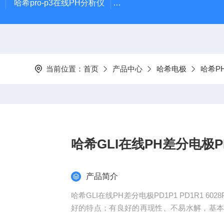
哈希pro-p3在线PH分析仪
哈希在线PH计电极PD1R1
当前位置：
首页
产品中心
哈希电极
哈希P
哈希GLI在线PH差分电极PD1P
产品简介
哈希GLI在线PH差分电极PD1P1 PD1R1
好的特点；有良好的再现性、不易水解，基
内外各种PH仪表直接配套使用。