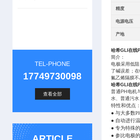
精度
电源电压
产地
哈希GLI在线PH
简介：
TEL-PHONE
电极采用低阻
了碱误差；在
17749730098
氟乙烯隔膜不
哈希GLI在线PH
普通PH电机
查看全部
水、普通污水
特性和优点
● 与大多数
● 自动进行
● 专为特殊
● 参比电
ARTICLE