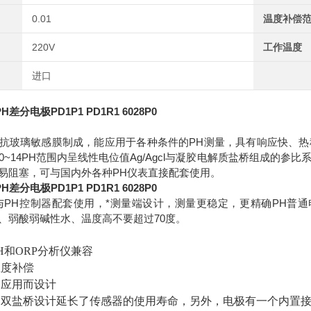
0.01
温度补偿
220V
工作温度
进口
差分电极PD1P1 PD1R1 6028P0
抗玻璃敏感膜制成，能应用于各种条件的PH测量，具有响应快、
0~14PH范围内呈线性电位值Ag/Agcl与凝胶电解质盐桥组成的
易阻塞，可与国内外各种PH仪表直接配套使用。
差分电极PD1P1 PD1R1 6028P0
与PH控制器配套使用，*测量端设计，测量更稳定，更精确PH普通
、弱酸弱碱性水、温度高不要超过70度。
：
PH和ORP分析仪兼容
温度补偿
的应用而设计
极的双盐桥设计延长了传感器的使用寿命，另外，电极有一个内置