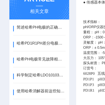
● 传感器本体
相关文章
技术指标：
pH/ORP仪
简述哈希PH电极的正确维护指南
量程： pH：0 
ORP：-1500
灵敏度： pH：±
哈希PD1R1PH差分电极在使用过程中的常见问题相应解决方法
ORP：± 0.5
温度范围： -5
大压力： 105℃
哈希PH电极常见故障相应的解决方法分享
探头材质： PE
订货号：
6028P0 
科学制定哈希LDO10103溶氧电极维护策略的重要性分享
PD1P1 p
PD1P3 p
PD1R1 p
使用哈希消解器前这些知识您了解了吗？