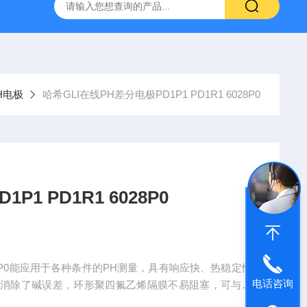
哈希HQ40D便携式多参数水质分析仪
哈希PD1P1在线PH
H电极
哈希GLI在线PH差分电极PD1P1 PD1R1 6028P0
1 PD1R1 6028P0
 6028P0能应用于各种条件的PH测量，具有响应快、热稳定性
电话咨询
本消除了碱误差，环形聚四氟乙烯隔膜不易阻塞，可与国