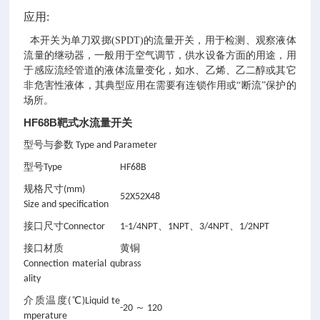
应用:
本开关为单刀双掷(SPDT)的流量开关，用于检测、观察液体
流量
的
继动器，
一
般用于空气调节，供水设备方面的用途，用
于感应流经管道的液体流量变化，如水、乙烯、乙二醇或其它
非危害性液体，其典型应用在需要有连锁作用或“断流”保护的
场所。
HF68B靶式水流量开关
型号与参数 Type and Parameter
型号Type
HF68B
规格尺寸(mm)
52X52X48
Size and specification
接口尺寸Connector
1-1/4NPT、1NPT、3/4NPT、1/2NPT
接口材质
黄铜
Connection material qu
brass
ality
介质温度(℃)Liquid te
-20 ～ 120
mperature