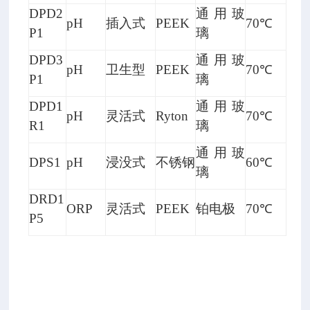
DPD2
通用玻
2
pH
插入式
PEEK
70℃
P1
璃
0
5
DPD3
通用玻
pH
卫生型
PEEK
70℃
0
P1
璃
0
DPD1
通用玻
使
pH
灵活式
Ryton
70℃
R1
璃
用
数
通用玻
DPS1
pH
浸没式
不锈钢
60℃
字
璃
转
DRD1
ORP
灵活式
PEEK
铂电极
70℃
接
P5
头
把
模
拟
p