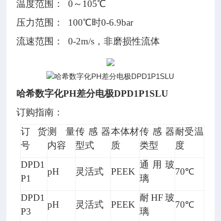
温度范围： 0～105℃
压力范围： 100℃时0-6.9bar
流速范围： 0-2m/s，非磨损性流体
哈希数字化PH差分电极DPD1P1SLU
订购指南：
数
订货
测量
传感器
本体材
传感器
耐受温
字
号
内容
型式
质
类型
度
转
DPD1
通用玻
pH
灵活式
PEEK
70℃
接
P1
璃
头
DPD1
耐HF玻
pH
灵活式
PEEK
70℃
6
P3
璃
1