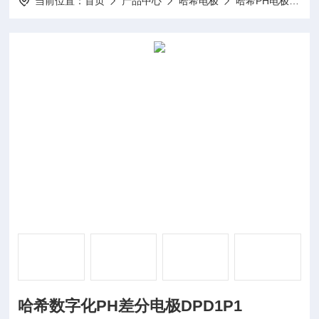
当前位置：
首页
产品中心
哈希电极
哈希PH电极
哈
哈希数字化PH差分电极DPD1P1