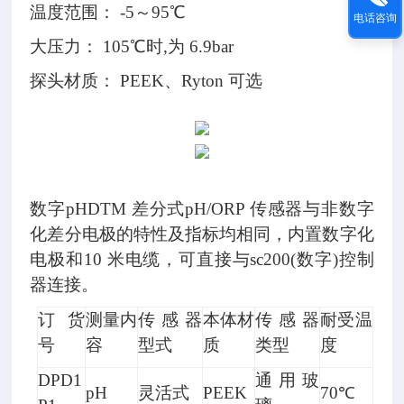
温度范围： -5～95℃
电话咨询
大压力： 105℃时,为 6.9bar
探头材质： PEEK、Ryton 可选
数字pHDTM 差分式pH/ORP 传感器与非数字
化差分电极的特性及指标均相同，
内置数字化
电极和10 米电缆，可直接与sc200(数字)控制
器连接。
数
订货
测量内
传感器
本体材
传感器
耐受温
字
号
容
型式
质
类型
度
转
DPD1
通用玻
pH
灵活式
PEEK
70℃
接