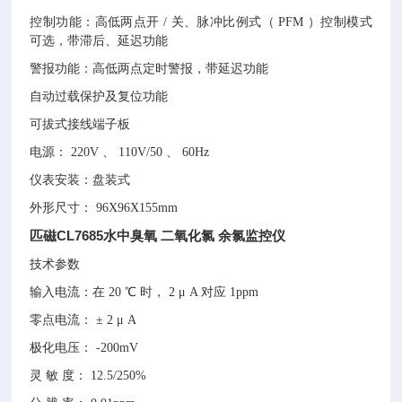
控制功能：高低两点开 / 关、脉冲比例式（ PFM ）控制模式
可选，带滞后、延迟功能
警报功能：高低两点定时警报，带延迟功能
自动过载保护及复位功能
可拔式接线端子板
电源： 220V 、 110V/50 、 60Hz
仪表安装：盘装式
外形尺寸： 96X96X155mm
匹磁CL7685水中臭氧 二氧化氯 余氯监控仪
技术参数
输入电流：在 20 ℃ 时， 2 μ A 对应 1ppm
零点电流： ± 2 μ A
极化电压： -200mV
灵 敏 度： 12.5/250%