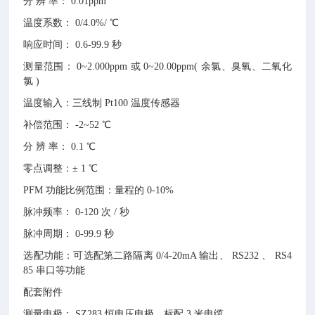
分 辨 率： 0.01ppm
温度系数： 0/4.0%/ ℃
响应时间： 0.6-99.9 秒
测量范围： 0~2.000ppm 或 0~20.00ppm( 余氯、臭氧、二氧化
氯 )
温度输入：三线制 Pt100 温度传感器
补偿范围： -2~52 ℃
分 辨 率： 0.1 ℃
零点调整：± 1 ℃
PFM 功能比例范围：量程的 0-10%
脉冲频率： 0-120 次 / 秒
脉冲周期： 0-99.9 秒
选配功能：可选配第二路隔离 0/4-20mA 输出、 RS232 、 RS4
85 串口等功能
配套附件
测量电极： SZ283 恒电压电极，标配 3 米电缆