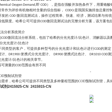
即
），是指在强酸并加热条件下，用重铬酸
hemical Oxygen Demand,
COD
量常作为评价有机物相对含量的综合指标，
是我国实施排放总量控
CODCr
开发的
微回流测试法，操作过程简单、快速、经济，测试结果与传统
COD
较低限度。哈希公司可提供
微回流测试法的完整分析方案，该方案包
COD
。
流法分析系统简介
的
微回流法分析系统，包括了哈希的分光光度计
比色计、消解器以及
COD
/
分光光度计
比色计
/
不同类型的客户，可提供多种型号的分光光度计和比色计进行
的测定
COD
度计、
便携式分光光度计、
便携式比色计、
测
DR1900
DR900
DR1010 COD
光光度计
比色计的相关章节。
/
器可测量的
范围会有所不同
COD
。
COD预制试剂管
的需求，哈希公司可提供不同类型及多种量程范围的
COD预制试剂管，具
2415925-CN 2415915-CN