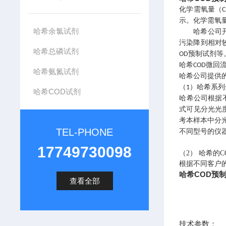
化学需氧量（
C
示。化学需氧
哈希余氯试剂
哈希公司
污染降到相对
哈希总磷试剂
预制试剂等
OD
哈希
微回
COD
哈希氨氮试剂
哈希公司提供
（
）哈希系列
1
哈希COD试剂
哈希公司根据
式可见分光光
考本样本中分
TEL-PHONE
不同型号的仪
17749730098
（2）
哈希的
根据不同客户
哈希COD预制试剂
查看全部
技术参数：