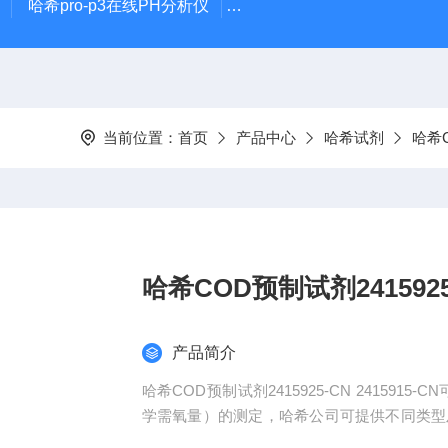
哈希pro-p3在线PH分析仪
哈希在线PH计电极PD1R1
当前位置：
首页
产品中心
哈希试剂
哈希
产品简介
哈希COD预制试剂2415925-CN 2415915-CN可提供多种型号的分光光度计和比色计及进行 COD（化
学需氧量）的测定，哈希公司可提供不同类型
订货号