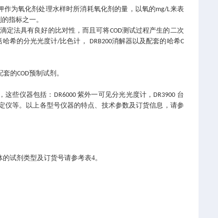
钾作为氧化剂处理水样时所消耗氧化剂的量，以氧的
来表
mg/L
制的指标之一。
滴定法具有良好的比对性，而且可将
测试过程产生的二次
COD
括哈希的分光光度计
比色计，
消解器以及配套的哈希
/
DRB200
C
配套的
预制试剂。
COD
，这些仪器包括：
紫外一可见分光光度计，
台
DR6000
DR3900
定仪等。以上各型号仪器的特点、技术参数及订货信息，请参
体的试剂类型及订货号请参考表4。