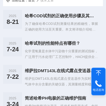
当前位置：
首页
技术文章
哈希COD试剂的正确使用步骤及其注意事项介绍
2025
8-21
为了确保哈希COD试剂测量结果的精确性，掌握
正确的使用方法至关重要。本文将详细介绍哈希C
OD试剂的正确使用步骤及其注意事项。一、样品
准备与处理1、取样使用干净的取样瓶从待测水样
哈希试剂的性能特点有哪些？
2025
中采集适量样品。对于浑浊或含有悬浮物的样品，
7-24
化学需氧量是水体中污染物十分重要的测试指标，
建议先通过滤纸过滤或离心处理，去除颗粒杂质，
广泛用于污水处理厂工艺控制中，HACH提供全套
避免影响后续测试结果。根据样品的实际浓度范
仪器、试剂，测定化学需氧量(COD)，为污水处理
围，选择适当的稀释倍数。通常情况下，COD值
中耗氧量测试和工矿控制提供全套测试方案。哈希
较高的工业废水需要适当稀释后才能准确测定。
维萨拉DMT143L在线式露点变送器的正确安装步骤分享
2025
试剂在水质检测领域展现出显著的性能优势，其核
2、加入试剂打开试剂管，使用移液枪准确吸取定
7-22
维萨拉DMT143L在线式露点变送器作为实时监测
心特点可归纳为以下几点：1.即开即用，操作便捷
量的水样加入到试剂管中。注意不要让样品接触
气体中水分含量的关键仪器，其测量精度和稳定性
哈希试剂采用预制化设计，用户无需自行配制化学
到...
不仅取决于设备本身的性能，还与安装方式密切相
电话咨询
试剂，只需打开包装即可直接使用。这种设计大幅
关。正确的安装方法可以有效避免误差、延长使用
简化了检测流程，尤其适合现场快速检测或应急监
简述哈希PH电极的正确维护指南
2025
寿命，并确保数据的准确性和连续性。本文将为您
测场景，有效缩短了检测时间，同时降低了因配制
3-24