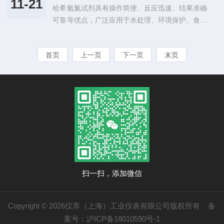
拭外部表面，确保没有灰尘或污垢影响测量准确
11-21
哈希氨氮试剂具有操作简便、反应迅速、结果准确
哈希PD1R1PH差分电极在使用过程中可能会遇到
性。对于传感器部件，根据使用说明书建议进行清
可靠等优点，广泛应用于水处理、环境保护、食品
一些问题，例如低信号强度、漂移、脱失等。下面
洁，避...
加工等领域的水质监测。该试剂通常包含特殊的化
将介绍这些问题的解决方法。1、低信号强度。低
学成分，如钠氢碳酸、氯化钴或1-萘乙二胺等，能
信号强度可能是由于产品表面被污染所致。解决这
首页
上一页
下一页
末页
够确保反应的灵敏度和准确性。使用时，需遵循一
个问题的方法是定期清洁，可以使用温和的清洁剂
定的操作规范，以确保实验过程的安全和实验结果
或酒精来清洁表面。同时，使用前也要...
的可靠性。以下是关于哈希氨氮试剂正确存放的一
些建议和指导，希望对您有所帮助。1、温度控
制：应存放在恒定的温度环境中，通常建议存放在
2-8摄氏度的冰箱中。避免暴露在过高或过低的温
度下，以免影响试剂的性能和稳定性。2、...
扫一扫，添加微信
Copyright © 2026仪库（上海）工业仪表有限公司版权所有
备
案号：沪ICP备18010590号-1