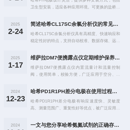
哈希PH电极设计灵活，提供多种安装方式，包括
详细介绍维萨拉DMT143L在线式露点变送器的正
错误导致的检测偏差风险。2.抗干...
卫生型安装，适应各种应用环境。可更换的盐桥设
确安装步骤。一、安装前的准备1、明确测量需求
计延长了使用寿命，而可选配的自清洗组件则进一
在安装前，需清楚了解被测气体的种类、温度、压
步减少了人工维护时间。它适用于市政污水、工业
力范围以及是否含有腐蚀性成分，以便选择合适的
简述哈希CL17SC余氯分析仪的常见问题相应解决方法
2025
废水处理及自然水体监测等领域，成为水质分析领
传感器类型和防护等级。2、选择合适位置安装位
2-24
哈希CL17SC余氯分析仪具有高精度、快速响应和
域中的重要工具。以下是关于如何正确维护哈希P
置应尽量远离高温、高湿或剧烈振动...
稳定性好的特点，支持自动校准、数据存储、远程
H电极的详细指南，希望能够帮助到您。1、日常
监控和报警功能，便于集成到自动化控制系统中。
清洁重要性：保持产品表面干净对于保证测量精度
该仪器操作简便，能够适应多种水质条件，是水质
至关重要。附着的污染物都会影响其响应速度和准
维萨拉DM7便携露点仪定期维护保养方法的详细介绍
2025
监测和过程控制中的重要工具。通过实时监测余氯
确性。操作步骤：（1）使用去离子水或蒸馏水轻
1-17
维萨拉DM7便携露点仪内置流量计和流量控制
浓度，它有助于优化消毒剂投加量，保障水质安
轻冲洗电极，避免使用自来水，因为其中可能...
阀，使用简单，校验方便，广泛应用于空分、净
全，同时降低运营成本。哈希CL17SC余氯分析仪
化、制气仪器、石油化工、化肥厂、热电厂等多个
在使用过程中可能会遇到一些问题，以下是常见问
工业领域，也常用于实验室分析。其设计小巧便
题及相应的解决方法：1、读数不稳定或误差大：
哈希PD1R1PH差分电极在使用过程中的常见问题相应解决方法
2024
携，方便用户在不同场合下进行快速准确的露点测
（1）检查电极是否干净、损坏或需要更换。
12-23
哈希PD1R1PH差分电极有响应速度快、灵敏度
量，是检测气体湿度的理想工具。以下是关于维萨
（2）检查试剂是否过期或存储不当，如试...
高、测量范围广、重复性好等优点，被广泛应用于
拉DM7便携露点仪定期维护保养方法的详细介
水处理、生化制药、环境监测、食品饮料等领域。
绍，希望能够帮助到您。1、清洁定期清洁其外表
此外，它还被用于科学研究和医学诊断中，如水质
面和传感器部件非常重要。使用干净的软布轻轻擦
一文与您分享哈希氨氮试剂的正确存放建议
2024
分析、土壤分析、生态学研究、血液循环监测等。