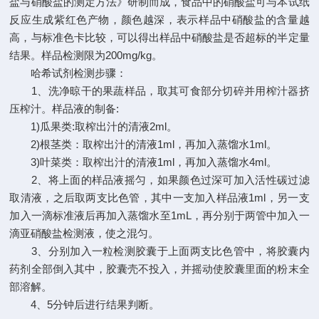
盐与硝酸盐的测定方法》研制而成，食品中的硝酸盐可与本试纸
反应生成紫红色产物，颜色越深，表示样品中硝酸盐的含量越
高，与标准色卡比较，可以得出样品中硝酸盐是否超标的半定量
结果。样品检测限为200mg/kg。
哈希试剂检测步骤：
1、洗净晾干的果蔬样品，取其可食部分切碎并用榨汁器挤
压榨汁。样品液的制备:
1)瓜果类:取榨出汁的清液2ml。
2)根茎类：取榨出汁的清液1ml，再加入蒸馏水1ml。
3)叶菜类：取榨出汁的清液1ml，再加入蒸馏水4ml。
2、将上面的样品液摇匀，如果颜色过深可加入活性碳过滤
取清液，之后取两支比色管，其中一支加入样品液1ml，另一支
加入一滴标准液后再加入蒸馏水至1mL，再分别于两管中加入一
滴亚硝酸盐检测液，使之混匀。
3、分别加入一粒检测胶囊于上面两支比色管中，将胶囊内
药剂全部倒入其中，胶囊壳不投入，并摇动使胶囊里面的粉末全
部溶解。
4、5分钟后进行结果判断。