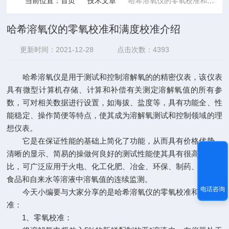
当前位置：
首页
技术文章
哈希溶氧仪的零氧校准和满度校准介绍
哈希溶氧仪的零氧校准和满度校准介绍
更新时间：2021-12-28
点击次数：4393
哈希溶氧仪
是用于测试和控制溶解氧的的精密仪表，该仪表
具有微型计算机存储、计算和补偿有关测定溶解氧值的所有参
数，可对相关数据进行设置，如海拔、盐度等，具有功能全、性
能稳定、操作简便等特点，使其成为溶解氧测试和控制领域的理
想仪表。
它是在保证性能的基础上简化了功能，从而具有价格优势。
清晰的显示、简易的操做何良好的测试性能使其具有很高的性价
比，可广泛应用于火电、化工化肥、冶金、环保、制药、生化、
食品和自来水等溶液中溶氧值的连续监测。
电话咨询
今天小编要与大家分享的是哈希溶氧仪的零氧校准和满度校
准：
1、零氧校准：