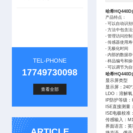
哈希HQ440
产品特点：
· 可以自动识
· 方法中包含
· 管理访问控制
· 传感器使用
· 无极化时间
· 内部的数据存
TEL-PHONE
· 样品编号和
· 可以调节为
17749730098
哈希HQ440
显示屏类型
显示屏：240*16
查看全部
LDO：溶解
IP防护等级：I
ISE直接测量
ISE电极校
传感输入：M1
界面语言：英
ARTICLE
捷克语，俄语