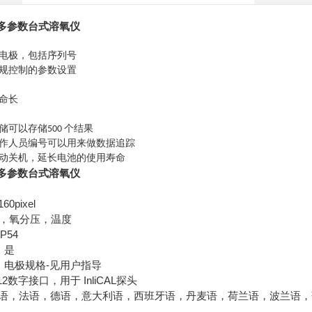
D多参数台式溶氧仪
别电极，包括序列号
法规控制的参数设置
寿命长
储可以存储500 个结果
操作人员编号可以用来做数据追踪
自动关机，延长电池的使用寿命
D多参数台式溶氧仪
0pixel
氧，氧分压，温度
P54
：是
准：电极规格-见用户指导
2数字接口，用于 InliCAL探头
语，法语，德语，意大利语，西班牙语，丹麦语，荷兰语，波兰语，