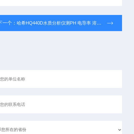
下一个：
哈希HQ440D水质分析仪测PH 电导率 溶氧仪