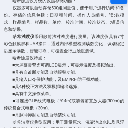
哈希浊度仪方便的数据存储功能：
仪器多可以自动存储500组测量值，便于用户进行访问;和备
份。存储的信息包括：日期和时间、操作人员编号、读;数模
式、样品编号、样品数、单位、校准时间、校准状态、;错误信
息和结果。
哈希浊度仪
采用散射法对浊度进行测量。该浊度仪具有7寸
彩色触摸屏和USB接口，通过内部模型检测读数变化，识别稳定
后显示读数，智能可靠，可覆盖全行业浊度测试。
哈希浊度仪特点：
■大屏幕带背光可调LCD显示，可显示温度及模拟输出。
■具有自诊断功能及自动报警功能。
■具输入口令保护功能，及EMI/RFI防干扰功能。
■具4种校正方法及双模拟输出选择。
■具有中文操作菜单。
■可连接GLI5线式电极（914m)或加装前置放大器(300m)的
传统复合式电极（30m)。
■具脉冲抑制功能及自动清洗功能。
哈希浊度仪典型应用：用于测量原水、沉淀池出水以及悬浮