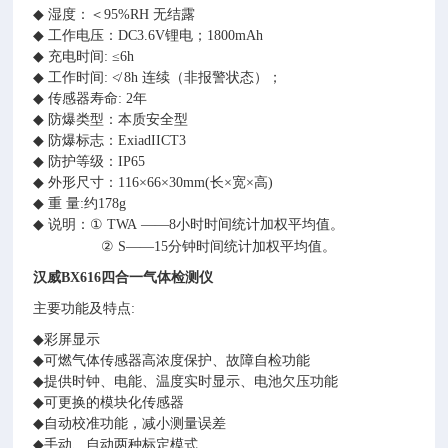
◆
湿度：＜95%RH 无结露
◆
工作电压：DC3.6V锂电；1800mAh
◆
充电时间: ≤6h
◆
工作时间:
≮
8h 连续（非报警状态）；
◆
传感器寿命: 2年
◆
防爆类型：本质安全型
◆
防爆标志：ExiadIICT3
◆
防护等级：IP65
◆
外形尺寸：116×66×30
mm
(长×宽×高)
◆
重 量:约178g
◆
说明：
①
TWA ——8小时时间统计加权平均值。
②
S——15分钟时间统计加权平均值。
汉威
BX616四合一气体检测仪
主要功能及特点:
◆
彩屏显示
◆
可燃气体传感器高浓度保护、故障自检功能
◆
提供时钟、电能、温度实时显示、电池欠压功能
◆
可更换的模块化传感器
◆
自动校准功能，减小测量误差
◆
手动、自动两种标定模式