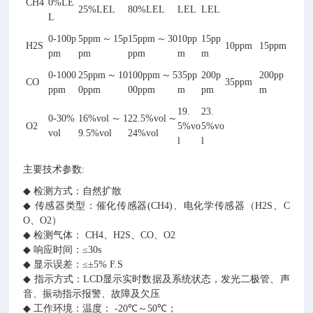
CH4
0%LE
25%LEL
80%LEL
LEL
LEL
L
0-100p
5ppm～15p
15ppm～30
10pp
15pp
H2S
10ppm
15ppm
pm
pm
ppm
m
m
0-1000
25ppm～10
100ppm～5
35pp
200p
200pp
CO
35ppm
ppm
0ppm
00ppm
m
pm
m
19.
23.
0-30%
16%vol～1
22.5%vol～
O2
5%vo
5%vo
vol
9.5%vol
24%vol
l
l
主要技术参数:
◆
检测方式：自然扩散
◆
传感器类型：催化传感器(CH4)、电化学传感器（H2S、C
O、O2）
◆
检测气体： CH4、H2S、CO、O2
◆
响应时间：≤30s
◆
显示误差：≤±5% F.S
◆
指示方式：LCD显示实时数据及系统状态，发光二极管、声
音、振动指示报警、故障及欠压
◆
工作环境：温度： -20
℃
～50
℃
；