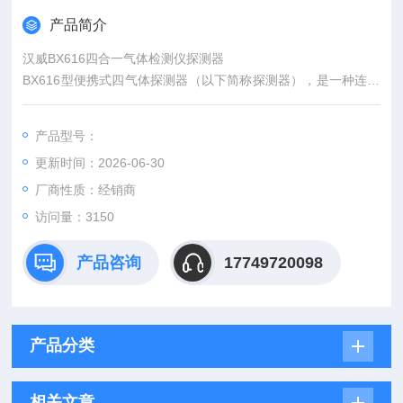
产品简介
汉威BX616四合一气体检测仪探测器
BX616型便携式四气体探测器（以下简称探测器），是一种连续
检测可燃气体、氧气以及两种气体的本质安全型设备，它适用于
防爆及气泄漏、地下管道或矿井等场所，能大限度的保证工作人
产品型号：
员的生命安全不受侵害，生产设备不受损失。
更新时间：2026-06-30
厂商性质：经销商
访问量：3150
产品咨询
17749720098
产品分类
相关文章