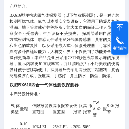
产品简介:
BX616型便携式四气体探测器（以下简称探测器)，是一种连续
检测可燃气体、氧气以本质安全型设备，它适用于防爆及气体
泄漏、地下管道或矿井等场所，能大限度的保证工作人员的生
命安全不受侵害，生产设备不受损失。 探测器采用自然扩散
方式检测气体，敏感元件采用良好气体传感器，具有的灵敏度
和出色的重复性；以及采用嵌入式32位微处理器，可靠性高，
电话咨询
具有多种自适应能力，人机交互界面不仅做到了功能齐全而且
操作更简单；本产品是亚洲采用CSTN彩色液晶显示屏的探测
器，显示内容更加直观丰富，并且清晰度*；小巧美观的便携
设计便于您移动使用。探测器外壳采用高强度工程塑料，复合
防滑橡胶而成，强度高、手感好，并且防水、防尘、防爆。
汉威BX616四合一气体检测仪探测器
本产品设计标准：
TW
气体
低限报警设
高限报警设
低限
高限
S
②
报
量程
A
①
报
类型
置范围
置范围
报警
报警
警
警
0-10
10%LEL～
25%LEL～
20%
50%