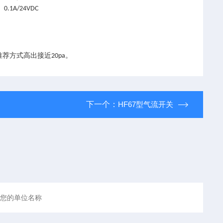
0.1A/24VDC
方式高出接近20pa。
下一个：
HF67型气流开关