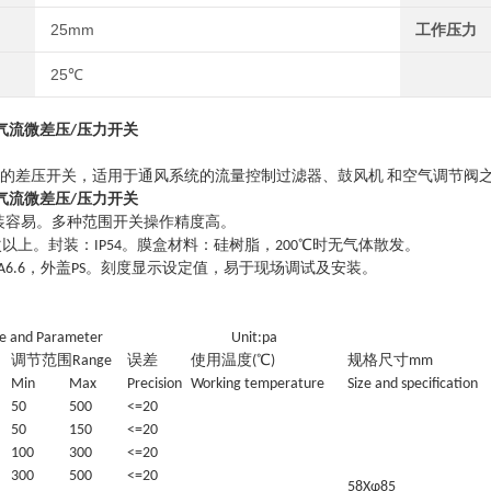
25mm
工作压力
25℃
系列气流微差压/压力开关
DT)的差压开关，适用于通风系统的流量控制过滤器、鼓风机 和空气调节
系列气流微差压/压力开关
装容易。多种范围开关操作精度高。
6次以上。封装：IP54。膜盒材料：硅树脂，200℃时无气体散发。
A6.6，外盖PS。刻度显示设定值，易于现场调试及安装。
pe and Parameter Unit:pa
调节范围Range
误差
使用温度(℃)
规格尺寸mm
Min
Max
Precision
Working temperature
Size and specification
50
500
<=20
50
150
<=20
100
300
<=20
300
500
<=20
58Xφ85