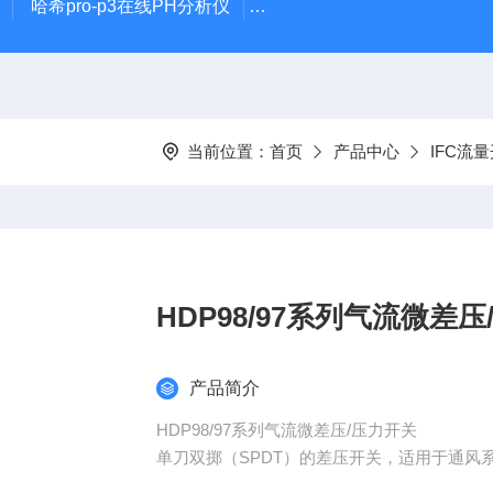
哈希pro-p3在线PH分析仪
哈希在线PH计电极PD1R1
当前位置：
首页
产品中心
IFC流
HDP98/97系列气流微差
产品简介
HDP98/97系列气流微差压/压力开关
单刀双掷（SPDT）的差压开关，适用于通风
极适用于加圈过热保护及工业回路结霜保护。