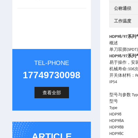
公称通径
工作温度
HDP98/97
概述
单刀双掷(SP
HDP98/97
TEL-PHONE
易于操作，安
机械寿命:10
17749730098
开关体材料：P
IP54
查看全部
型号与参数 Ty
型号
Type
HDP98
HDP98A
HDP98B
ARTICLE
HDP98C