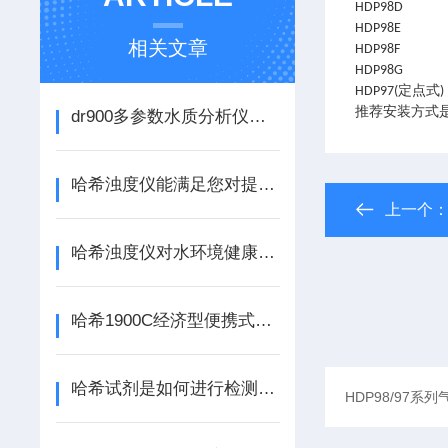
HDP98D
HDP98E
相关文章
HDP98F
HDP98G
HDP97(定点式)
推荐安装方式
dr900多参数水质分析仪优势
哈希浊度仪能满足您对提供浊度测试的需求
上一个
哈希浊度仪对水环境健康具有重要意义
哈希1900C经济型便携式浊度仪
哈希试剂是如何进行检测的你知道吗