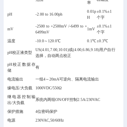
率
0.01p
±0.1%±1
pH
-2.00 to 16.00ph
H
个字
-2500 to +2500mV /-6499 to +
±0.1%±1
mV
1mV
6499mV
个字
温度
-10.0～120.0℃
0.1℃
±0.3℃
US(4.01,7.00,10.01)或(4.00,6.86,9.18)用户自行
pH校正液类型
选择，自动两点校正
pH校正数据存
有
储
电流输出
一组4～20mA可逆向、隔离电流输出
缘电压/大负载
1000VDC/550Ω
继电器控制输
系统内两组ON/OFF控制2.5A/230VAC
出/大负载
保护措施
4位密码保护
电源
230VAC,50/60Hz