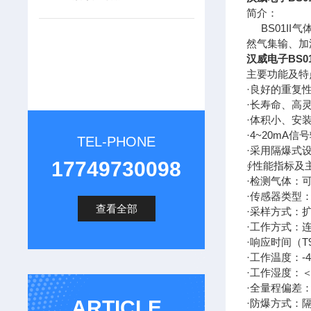
简介：
BS01II
然气集输、加
汉威电子BS0
主要功
·良好的重复
·长寿命、高
·体积小、安
·4~20mA
TEL-PHONE
·采用隔爆式
17749730098
∮性能指标及
·检测气体：
·传感器类型
查看全部
·采样方式：
·工作方式：
·响应时间（T9
·工作温度：-4
·工作湿度：＜
·全量程偏差：≤
ARTICLE
·防爆方式：