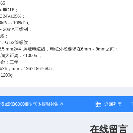
65
dⅡCT6；
24V±25%；
kPa～106kPa。
～20mA三线制；
/路；
：G1/2管螺纹；
2.5 mm2×4 屏蔽电缆线，电缆外径要求在6mm～9mm之间；
间大距离：≤1000m；
寿命：三年
×h，mm：196×186×68.5；
200g。
：
汉威KB6000III型气体报警控制器
返回列表
在线留言