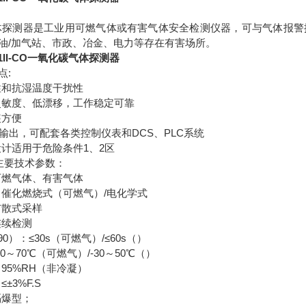
气体探测器是工业用可燃气体或有害气体安全检测仪器，可与气体报
油/加气站、市政、冶金、电力等存在有害场所。
1II-CO一氧化碳气体探测器
能及特点:
性和抗湿温度干扰性
灵敏度、低漂移，工作稳定可靠
装方便
信号输出，可配套各类控制仪表和DCS、PLC系统
设计适用于危险条件1、2区
主要技术参数：
可燃气体、有害气体
：催化燃烧式（可燃气）/电化学式
扩散式采样
连续检测
0）：≤30s（可燃气）/≤60s（）
0～70℃（可燃气）/-30～50℃（）
95%RH（非冷凝）
±3%F.S
隔爆型；