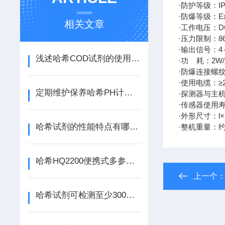
·防护等级：IP
·防爆等级：Ex
相关文章
·工作电压：DC
·压力限制：86
·输出信号：4
浅述哈希COD试剂的使用方法及注意事项
·功 耗：2W
·防爆连接螺纹
·使用电缆：≥
定期维护保养哈希PH计可获得准确可靠的测量结果
·探测器与主机
·传感器使用
·外形尺寸：l×b
哈希试剂的性能特点有哪些？
·整机重量：约1
哈希HQ2200便携式多参数水质分析仪的产品特点
上一个
哈希试剂可检测至少300种水质常见参数