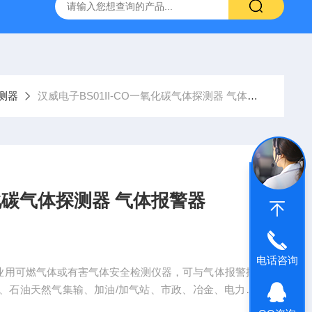
哈希HQ40D便携式多参数水质分析仪
哈希PD1P1在线PH
测器
汉威电子BS01II-CO一氧化碳气体探测器 气体报警器
氧化碳气体探测器 气体报警器
电话咨询
是工业用可燃气体或有害气体安全检测仪器，可与气体报警控
、石油天然气集输、加油/加气站、市政、冶金、电力等