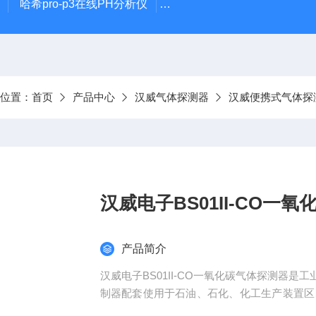
哈希pro-p3在线PH分析仪
哈希在线PH计电极PD1R1
前位置：
首页
产品中心
汉威气体探测器
汉威便携式气体探
汉威电子BS01II-CO一
产品简介
汉威电子BS01II-CO一氧化碳气体探测器
制器配套使用于石油、石化、化工生产装置区
存在有害场所。