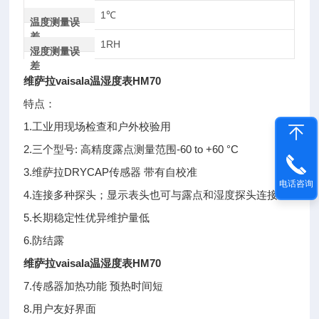
1℃
温度测量误
差
1RH
湿度测量误
差
维萨拉vaisala温湿度表HM70
特点：
1.工业用现场检查和户外校验用
2.三个型号: 高精度露点测量范围-60 to +60 °C
3.维萨拉DRYCAP传感器 带有自校准
电话咨询
4.连接多种探头；显示表头也可与露点和湿度探头连接
5.长期稳定性优异维护量低
6.防结露
维萨拉vaisala温湿度表HM70
7.传感器加热功能 预热时间短
8.用户友好界面