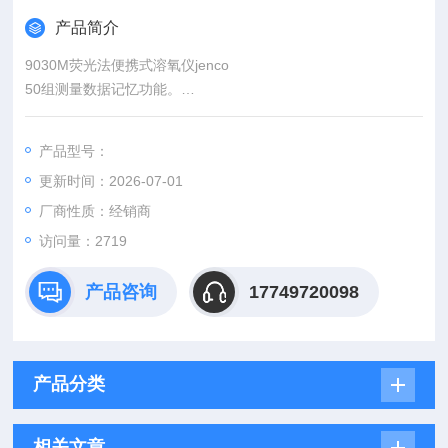
产品简介
9030M荧光法便携式溶氧仪jenco
50组测量数据记忆功能。
电池电量不足功能。
自动关机功能。
产品型号：
IP65防水机身设计。
更新时间：2026-07-01
进口荧光溶解氧电极。
厂商性质：经销商
访问量：2719
产品咨询
17749720098
产品分类
相关文章