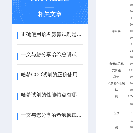
0.
0.
相关文章
0
0.
总余氯
0.
正确使用哈希氨氮试剂是确保数据可靠性的关键
0.
0
2-
一文与您分享哈希总磷试剂的规范使用方法
0.
余氯&总氯
0.
六价铬
0.0
哈希COD试剂的正确使用步骤及其注意事项介绍
总铬
0.
六价铬&总铬
0.
钴
0.
哈希试剂的性能特点有哪些？
镉
0.7
0.
色度
3
一文与您分享哈希氨氮试剂的正确存放建议
1
铜
0.