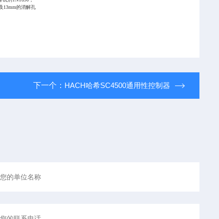
m及13mm的消解孔
下一个：
HACH哈希SC4500通用性控制器