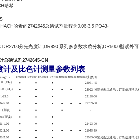
CH哈希
剂
5
ACH哈希的2742645总磷试剂量程为0.06-3.5 PO43-
5
 DR2700分光光度计;DR890 系列多参数水质分析;DR5000型紫外
总磷试剂2742645-CN
度计及比色计测量参数列表
mg/L）
DR6000
DR3900/DR2800
DR2700
DR890
DR850
DR820
试剂货号
0.0（Cl
）
●
●
●
28051-45
2
4.50（Cl
）
●
●
●
●
●
28022-46
需另配流通池，订货信息详见
2
.1-25.0
●
●
●
23198-00
04-5.00
●
●
●
●
●
●
27709-00
50 (直读)
●
●
●
-
000(直读)
●
●
●
-
01-1.00
●
●
●
22423-00
02-2.00
●
●
●
●
●
●
21055-69
02-2.00
●
●
●
25569-00
需另配流通池，订货信息详见