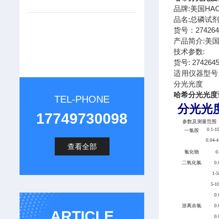
品牌:美国HA
品名:总磷试
货号：274264
产品简介:美国H
技术参数:
货号: 274264
适用仪器型号:
分光光度
哈希分光光度计
TEL-PHONE
分光光
17749730098
参数及测量范围（
0.1-1
一氯胺
0.04-
查看全部
氯化物
0
二氧化氯
0.
1-
5-1
0.
游离余氯
0.
ARTICLE
0.