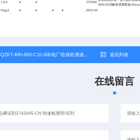
.1-8.0
●
●
TNT860
DRB200消解器需要配备20m
210μg/L
●
●
●
●
26033-00
：
QZKT-40H-600-C10-30E电厂给煤机测速传感器
返回列表
在线留言