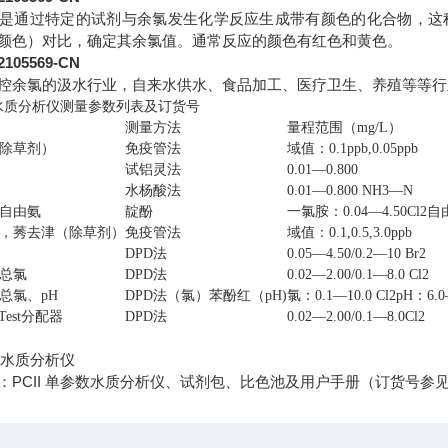
是通过特定的试剂与余氯发生化学反应生成带有颜色的化合物，这
颜色）对比，确定其余氯值。通常反应的颜色有红色和黄色。
05569-CN
控余氯的汲水行业，自来水供水、食品加工、医疗卫生、养殖等等行
数水质分析仪测量参数列表及订货号
测量方法
量程范围（mg/L）
除草剂）
免疫管法
域值：0.1ppb,0.05ppb
试铝灵法
0.01—0.800
水杨酸法
0.01—0.800 NH3—N
自由氨
靛酚
一氯胺：0.04—4.50Cl2自由
，莠去津（除草剂）
免疫管法
域值：0.1,0.5,3.0ppb
DPD法
0.05—4.50/0.2—10 Br2
总氯
DPD法
0.02—2.00/0.1—8.0 Cl2
总氯、pH
DPD法（氯）苯酚红（pH)
氯：0.1—10.0 Cl2pH：6.0
Test分配器
DPD法
0.02—2.00/0.1—8.0Cl2
参数水质分析仪
：PCII 单参数水质分析仪、试剂包、比色池及用户手册（订货号参见表