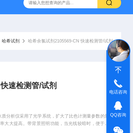
哈希HQ40D便携式多参数水质分析仪
哈希PD1P1在线PH
哈希试剂
哈希余氯试剂2105569-CN 快速检测管/试剂
N 快速检测管/试剂
电话咨询
QQ咨询
型单参数水质分析仪采用了光学系统，扩大了比色计测量参数的量
效率大大提高。带背景照明功能，当光线较暗时，便于查