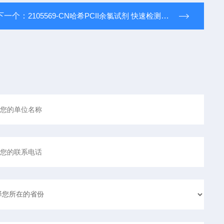
下一个：
2105569-CN哈希PCII余氯试剂 快速检测管/试剂