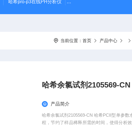
哈希pro-p3在线PH分析仪
哈希在线PH计电极PD1R1
当前位置：
首页
产品中心
哈希余氯试剂2105569-C
产品简介
哈希余氯试剂2105569-CN 哈希PCII
程，节约了样品稀释所需的时间，使得分析
看屏幕上的读数