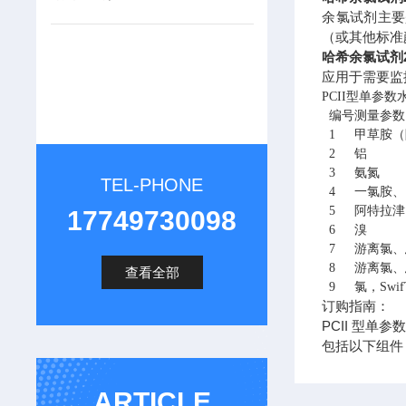
余氯试剂主要
（或其他标准
哈希余氯试剂21
应用于需要监
PCII型单参
编号
测量参数
1
甲草胺（
2
铝
3
氨氮
TEL-PHONE
4
一氯胺、
5
阿特拉津
17749730098
6
溴
7
游离氯、
8
游离氯、
查看全部
9
氯，Swif
订购指南：
PCII 型单
包括以下组件
ARTICLE