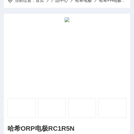
当前位置：
首页
产品中心
哈希电极
哈希PH电极
哈
哈希ORP电极RC1R5N