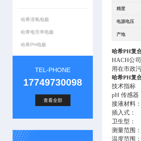
精度
哈希溶氧电极
电源电压
哈希电导率电极
产地
哈希PH电极
哈希PH复合
HACH公司
用在市政
TEL-PHONE
哈希PH复合
17749730098
技术指标
pH 传感器
查看全部
接液材料：
插入式： P
卫生型： 3
测量范围： 
温度范围： 