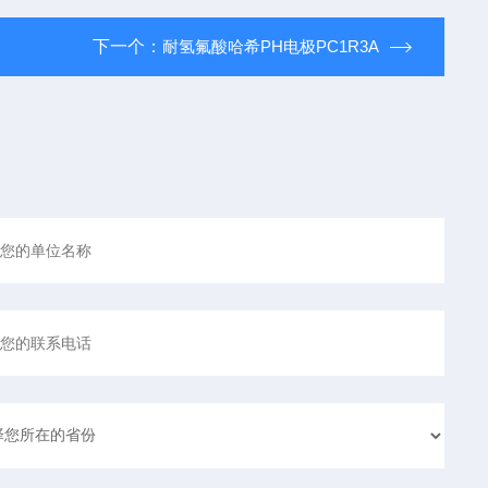
下一个：
耐氢氟酸哈希PH电极PC1R3A