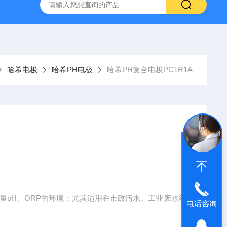
哈希HQ40D便携式多参数水质分析仪
哈希PD1P1在线PH
哈希电极
哈希PH电极
哈希PH复合电极PC1R1A
测量pH、ORP的环境；尤其适用在市政污水、工业废水等
电话咨询