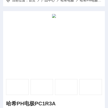
当前位置：
首页
产品中心
哈希电极
哈希PH电极
耐
哈希PH电极PC1R3A