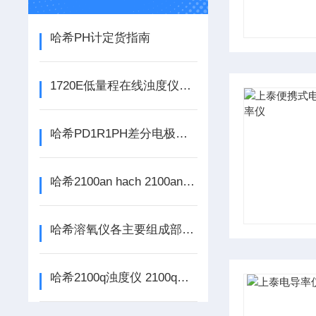
哈希PH计定货指南
1720E低量程在线浊度仪工作原理和典型应用
哈希PD1R1PH差分电极在使用过程中的常见问题相应解决方法
哈希2100an hach 2100an浊度仪
哈希溶氧仪各主要组成部件的功能特点介绍
哈希2100q浊度仪 2100q浊度计 2100q便携式