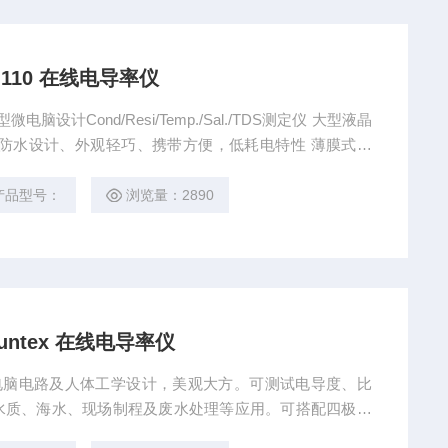
110 在线电导率仪
脑设计Cond/Resi/Temp./Sal./TDS测定仪 大型液晶
防水设计、外观轻巧、携带方便，低耗电特性 薄膜式按
手动/自动选择温度补偿功能
产品型号：
浏览量：2890
untex 在线电导率仪
ex微电脑电路及人体工学设计，美观大方。可测试电导度、比
水质、海水、现场制程及废水处理等应用。可搭配四极式
。 多可做五点自动更正。