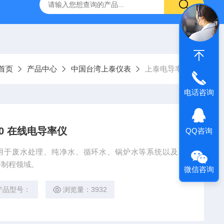
哈希HQ40D便携式多参数水质分析仪
哈希PD1P1在线PH
首页
产品中心
中国台湾上泰仪表
上泰电导率仪
电话咨询
10 在线电导率仪
QQ咨询
0广泛应用于废水处理、纯净水、循环水、锅炉水等系统以及电
等制程领域。
微信咨询
产品型号：
浏览量：3932