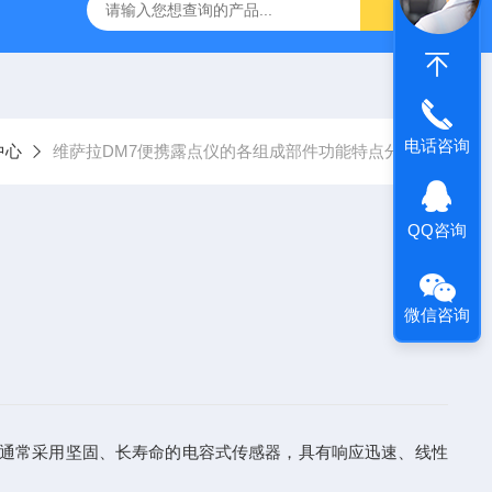
哈希HQ40D便携式多参数水质分析仪
哈希PD1P1在线PH
电话咨询
中心
维萨拉DM7便携露点仪的各组成部件功能特点分享
QQ咨询
微信咨询
，通常采用坚固、长寿命的电容式传感器，具有响应迅速、线性