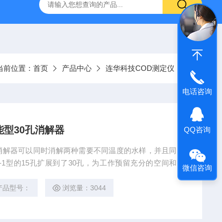
哈希HQ40D便携式多参数水质分析仪
哈希PD1P1在线PH
当前位置：
首页
产品中心
连华科技COD测定仪
电话咨询
能型30孔消解器
QQ咨询
0孔消解器可以同时消解两种需要不同温度的水样，并且同时
-1型的15孔扩展到了30孔，为工作预留充分的空间和时
微信咨询
消解孔数）。
产品型号：
浏览量：3044