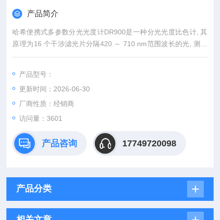
产品简介
哈希便携式多参数分光光度计DR900是一种分光光度比色计, 其
原理为16 个干涉滤光片分隔420 ～ 710 nm范围波长的光, 测量
系统通过与内置数据的比较, 进行读数。此仪器用于颜色分析, 按
照几乎所有已建立的工业色标提供客观的色泽数据。
产品型号：
更新时间：2026-06-30
厂商性质：经销商
访问量：3601
产品咨询
17749720098
产品分类
相关文章