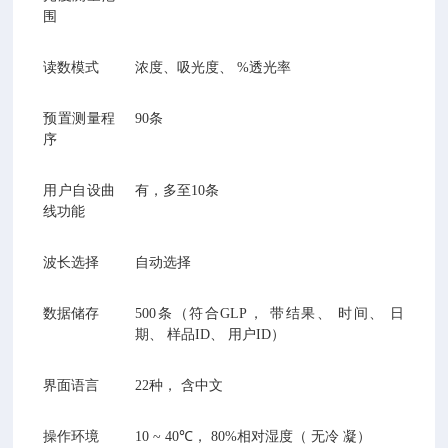
围
读数模式
浓度、吸光度、
%
透光率
预置测量程
90
条
序
用户自设曲
有，多至
10
条
线功能
波长选择
自动选择
数据储存
500
条（符合
GLP
， 带结果、 时间、 日
期、 样品
ID
、 用户
ID
）
界面语言
22
种， 含中文
操作环境
10 ~ 40℃
，
80%
相对湿度（ 无冷 凝）