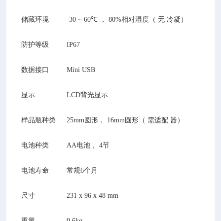
储藏环境
-30 ~ 60℃
，
80%
相对湿度（ 无 冷凝）
防护等级
IP67
数据接口
Mini USB
显示
LCD
背光显示
样品瓶种类
25mm
圆形，
16mm
圆形（ 需适配 器）
电池种类
AA
电池，
4
节
电池寿命
常规
6
个月
尺寸
231 x 96 x 48 mm
重量
0.6kg