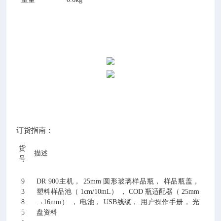
订货指南：
货
描述
号
9
DR 900
主机，
25mm
圆形玻璃样品瓶， 样品瓶盖，
3
塑料样品池（
1cm/10mL
） ，
COD
瓶适配器（
25mm
8
→16mm
） ， 电池，
USB
线缆， 用户操作手册， 光
5
盘资料