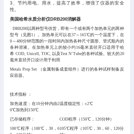
3、节约用电、用水，提高了效率，增强了仪器的安全
性。
美国哈希水质分析仪DRB200消解器
DRB200以两种型号供货，即有一个或有两个加热单元的两种
型号（见图1）。加热单元可以在37～165℃的一个温度下，在
0～480分钟范围的一段时间内加热各种尺寸圆形、管式瓶内的
各种溶液。在加热单元上的较小约16毫米直径开口适用于哈
希 COD, Unicell, TOC, 以及Test N’Tube的各种试验。较大的20
毫米直径开口设计用于利用
Metals Prep Set （金属制备成套组件）进行的各种试样制备反
应容器。
技术指标 ：
加热速度：在10分钟内由2
温度稳定性：±2℃
0℃加热到150℃
已存储程序：
COD程序（150℃，120分钟）
100℃程序（100℃，30，6
105℃程序（105℃，30，60，120分