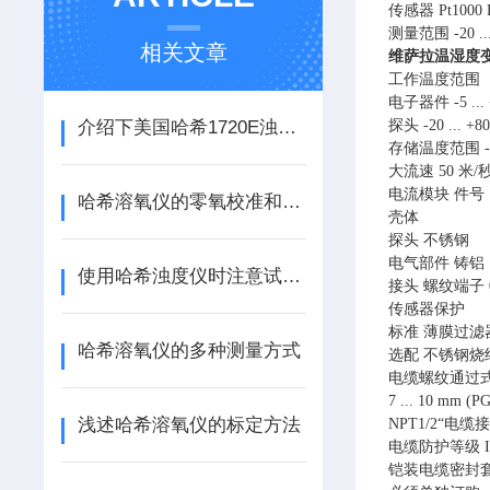
传感器 Pt1000 R
测量范围 -20 ... +
相关文章
维萨拉温湿度变
工作温度范围
电子器件 -5 ... +
​介绍下美国哈希1720E浊度仪的测量原理以及仪器特点和产品应用
探头 -20 ... +80°
存储温度范围 -40 ..
大流速 50 米/
电流模块 件号：1
哈希溶氧仪的零氧校准和满度校准介绍
壳体
探头 不锈钢
电气部件 铸铝
使用哈希浊度仪时注意试剂的保养同样重要
接头 螺纹端子 0.5
传感器保护
标准 薄膜过滤器 
哈希溶氧仪的多种测量方式
选配 不锈钢烧结过
电缆螺纹通过
7 ... 10 mm (P
浅述哈希溶氧仪的标定方法
NPT1/2“电缆接
电缆防护等级 IP6
铠装电缆密封套 