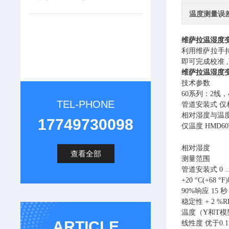
温度测量误
维萨拉温湿度变
利用维萨拉手持
即可完成校准 
维萨拉温湿度变
技术参数
60系列：2线，
TEL-PHONE
管道安装式 仅相
相对湿度与温度 
17749730098
仅温度 HMD60
相对湿度
查看全部
测量范围
管道安装式 0 ...
​​+20 °C(+6
90%响应 15 
稳定性 + 2 %RH
温度（Y和T模
ARTICLE
线性度 优于0.1