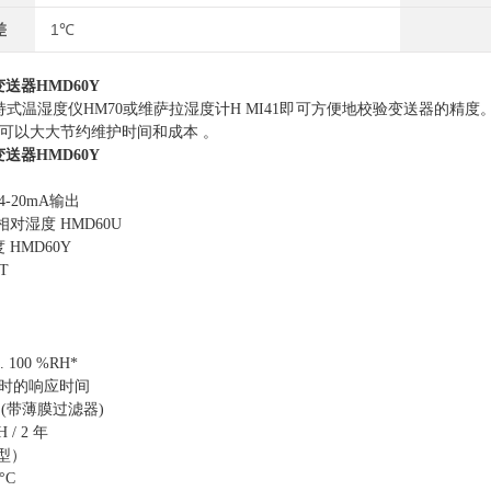
差
1℃
送器HMD60
Y
式温湿度仪HM70或维萨拉湿度计H MI41即可方便地校验变送器的精
,可以大大节约维护时间和成本 。​
送器HMD60
Y
4-20mA输出
对湿度 HMD60U
HMD60Y
T
 100 %RH*
8 °F)时的响应时间
秒 (带薄膜过滤器)
 / 2 年
型）
°C