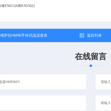
N61326和EN55022
：
维萨拉HM40手持式温湿度表
返回列表
在线留言