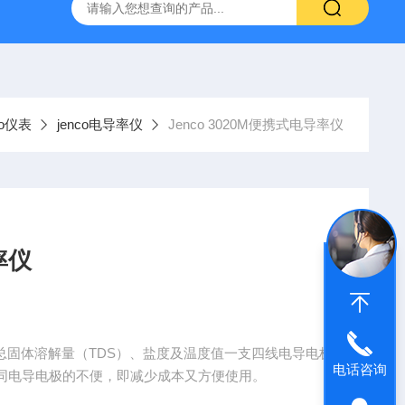
哈希HQ40D便携式多参数水质分析仪
哈希PD1P1在线PH
co仪表
jenco电导率仪
Jenco 3020M便携式电导率仪
率仪
率、总固体溶解量（TDS）、盐度及温度值一支四线电导电极
电话咨询
同电导电极的不便，即减少成本又方便使用。