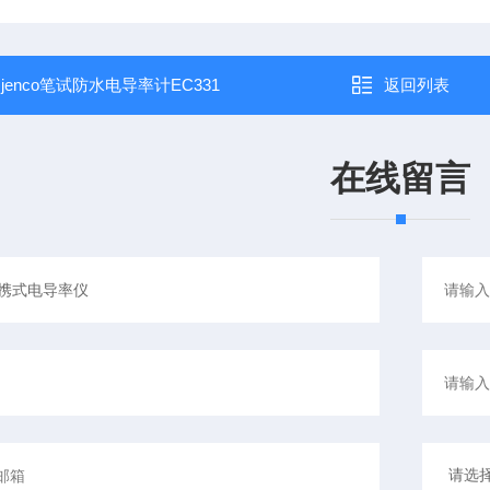
：
jenco笔试防水电导率计EC331
返回列表
在线留言