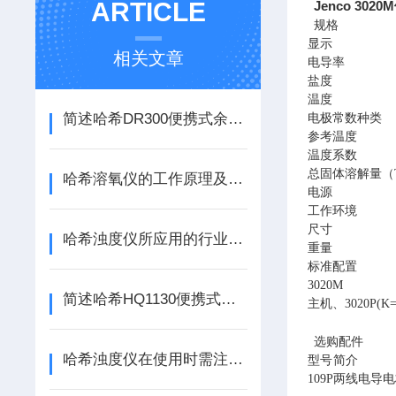
ARTICLE
Jenco 30
规格
显示
相关文章
电导率
盐度
温度
简述哈希DR300便携式余氯分析仪的常见问题相应解决方法
电极常数种类
参考温度
温度系数
总固体溶解量（
哈希溶氧仪的工作原理及所具备的优点介绍
电源
工作环境
尺寸
哈希浊度仪所应用的行业及常见故障处理方法介绍
重量
标准配置
3020M
简述哈希HQ1130便携式溶氧仪的规范操作流程
主机、3020P(
选购配件
哈希浊度仪在使用时需注意的要点
型号
简介
109P
两线电导电极