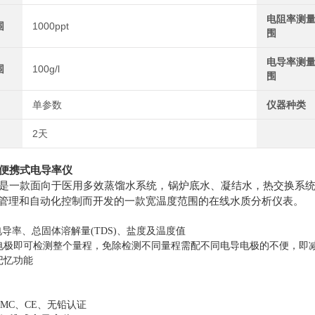
电阻率测
围
1000ppt
围
电导率测
围
100g/l
围
单参数
仪器种类
2天
20M便携式电导率仪
是一款面向于医用多效蒸馏水系统，锅炉底水、凝结水，热交换系
管理和自动化控制而开发的一款宽温度范围的在线水质分析仪表。
量电导率、总固体溶解量(TDS)、盐度及温度值
电极即可检测整个量程，免除检测不同量程需配不同电导电极的不便，即
记忆功能
MC、CE、无铅认证