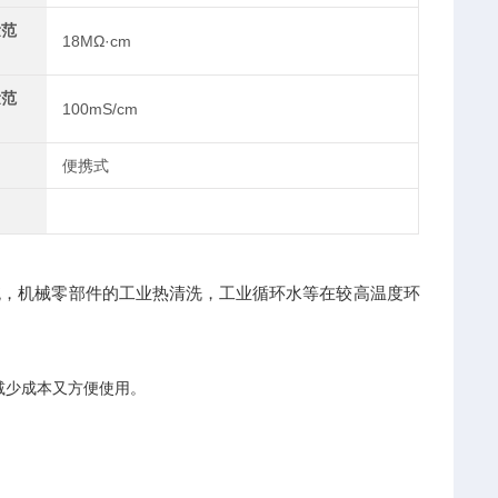
量范
18MΩ·cm
量范
100mS/cm
便携式
统，机械零部件的工业热清洗，工业循环水等在较高温度环
减少成本又方便使用。