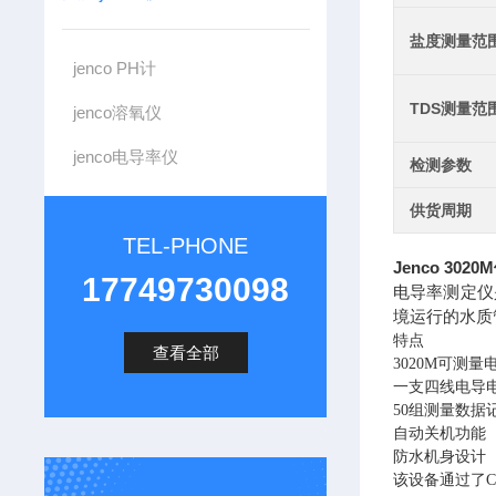
盐度测量范
jenco PH计
TDS测量范
jenco溶氧仪
jenco电导率仪
检测参数
供货周期
TEL-PHONE
Jenco 30
17749730098
电导率测定仪
境运行的水质
特点
查看全部
3020M可测
一支四线电导
50组测量数据
自动关机功能
防水机身设计
该设备通过了C