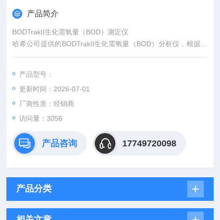
产品简介
BODTrakII生化需氧量（BOD）测定仪
哈希公司提供的BODTrakII生化需氧量（BOD）分析仪，根据压
差法测量原理设计而成。
BODTrakII分析仪模拟了自然界有机物的生物降解过程：测试瓶
产品型号：
上方空气中的氧气不断补充水中消耗的溶解氧，有 机物降解过程
更新时间：2026-07-01
中产生的CO2被密封盖中的氢氧化锂吸收，压力传感器随时监测
测试瓶中氧气压力的变化。
厂商性质：经销商
访问量：3056
产品咨询
17749720098
产品分类
相关文章