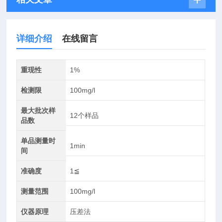
详细介绍
在线留言
重现性
1%
检测限
100mg/l
最大批次样
12个样品
品数
单品测量时
1min
间
准确度
1≦
测量范围
100mg/l
仪器原理
压差法