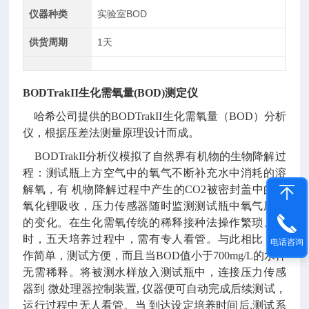
仪器种类
实验室BOD
供货周期
1天
BODTrakII生化需氧量(BOD)测定仪
哈希公司提供的BODTrakII生化需氧量（BOD）分析
仪，根据压差法测量原理设计而成。
BODTrakII分析仪模拟了自然界有机物的生物降解过
程：测试瓶上方空气中的氧气不断补充水中消耗的溶
解氧，有
机物降解过程中产生的CO2被密封盖中的氢
氧化锂吸收，压力传感器随时监测测试瓶中氧气压力
的变化。在生化需氧传统的稀释接种法操作繁琐、耗
时，五天培养过程中，需有专人看管。与此相比，操
电话咨询
作简单，测试方便，而且当BOD值小于700mg/L的水样
无需稀释。将被测水样放入测试瓶中，连接压力传感
器到 微处理器控制装置, 仪器便可自动完成后续测试，
运行过程中无人看管。当 到达设定培养时间后,测试系