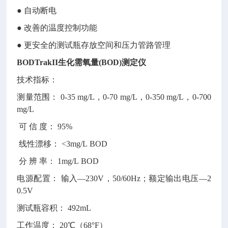
● 自动断电
● 改善的温度控制功能
● 更安全的测试瓶存放空间和压力管路管理
BODTrakII生化需氧量(BOD)测定仪
技术指标：
测量范围： 0-35 mg/L，0-70 mg/L，0-350 mg/L，0-700
mg/L
可 信 度： 95%
线性漂移： <3mg/L BOD
分 辨 率： 1mg/L BOD
电源配置： 输入—230V，50/60Hz；额定输出电压—2
0.5V
测试瓶容积： 492mL
工作温度： 20℃（68°F）