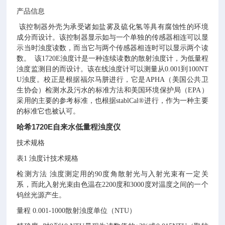
产品信息
该控制器外壳为承受诸如盐雾及硫化氢等具有腐蚀性的环境
成分而设计。该控制器显示如与一个单独的传感器相连可以显
示当时浊度读数，而当它与两个传感器相连时可以显示两个读
数。 该1720E浊度计是一种连续读数的散射浊度计，为低量程
浊度监测目的而设计。该在线浊度计可以测量从0.001到100NT
U浊度。校正是根据福尔马肼进行，它是APHA（美国公共卫
生协会）检测水及污水的标准方法和美国环境保护局（EPA）
采用的主要的参考标准，也根据stablCal®进行，作为一种主要
的标准它也被认可。
哈希1720E自来水低量程浊度仪
技术规格
表1 浊度计技术规格
检测方法 浊度测定用的90度角散射光与入射光束有一定关
系，而此入射光束由色温在2200度和3000度对温度之间的一个
钨丝光源产生。
量程 0.001-1000散射浊度单位（NTU）