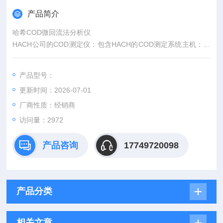
产品简介
哈希COD微回流法分析仪
HACH公司的COD测定仪：包含HACH的COD测定系统主机：分
光光度计，COD消解器,和COD试剂，操作过程简单、快速、经
济，测定结果与传统COD的滴定法具有良好的比对性，而且可将
产品型号：
COD测定过程产生的二次污染降到低限度。
更新时间：2026-07-01
厂商性质：经销商
访问量：2972
产品咨询
17749720098
产品分类
相关文章