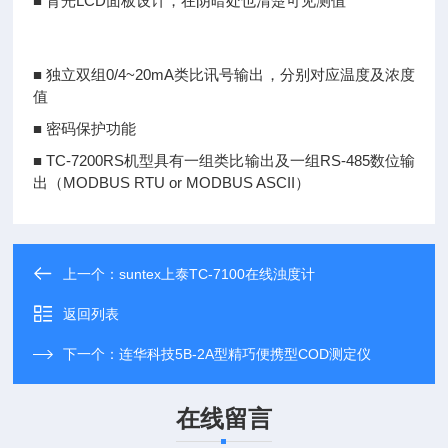
■ 背光LCD面板设计，在阴暗处也清楚可见测值
■ 独立双组0/4~20mA类比讯号输出，分别对应温度及浓度
值
■ 密码保护功能
■ TC-7200RS机型具有一组类比输出及一组RS-485数位输
出（MODBUS RTU or MODBUS ASCII）
上一个：
suntex上泰TC-7100在线浊度计
返回列表
下一个：
连华科技5B-2A型精巧便携型COD测定仪
在线留言