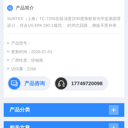
产品简介
SUNTEX（上泰）TC-7200在线浊度仪90度角散射光学监测原理
设计，符合US EPA 180.1规范， 封闭式回路，测值不受外界光
源干扰 ，1/2/3点自动校正，单点校正可根据实验室或现场分析
调整，内建自动去除气泡设计，可避免气泡干扰造成误差。
产品型号：
更新时间：2026-07-01
厂商性质：经销商
访问量：2266
产品咨询
17749720098
产品分类
相关文章