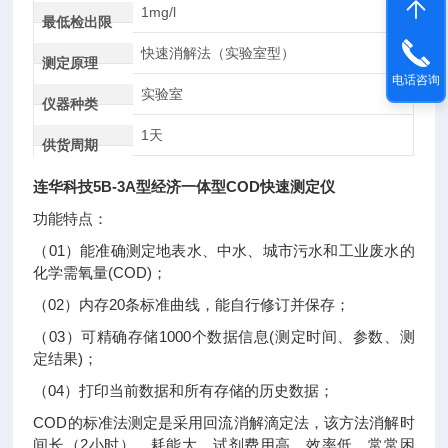
1mg/l
最低检出限
快速消解法（实验室型）
测定原理
电话咨询
实验室
仪器种类
1天
供货周期
连华科技5B-3A型经济一体型COD快速测定仪
功能特点：
（01）能准确测定地表水、中水、城市污水和工业废水的
化学需氧量(COD)；
（02）内存20条标准曲线，能自行修订并保存；
（03）可精确存储1000个数据信息(测定时间、参数、测
定结果)；
（04）打印当前数据和所有存储的历史数据；
COD的标准法测定是采用回流消解滴定法，该方法消解时
间长（2小时）、耗能大、试剂费用高、效率低，常常困