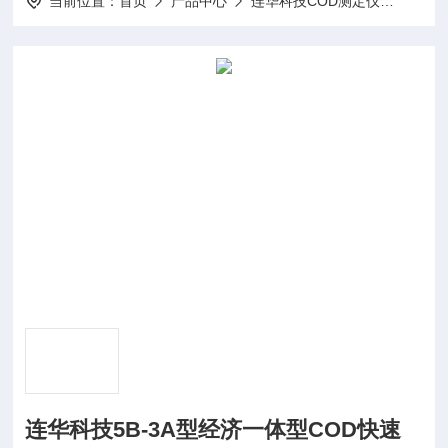
当前位置：
首页
产品中心
连华科技COD测定仪
COD
连华科技5B-3A型经济一体型COD快速