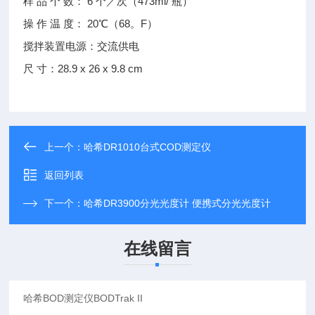
样 品 个 数： 6 个／次（473ml/ 瓶）
操 作 温 度： 20℃（68。F）
搅拌装置电源：交流供电
尺 寸：28.9 x 26 x 9.8 cm
上一个：
哈希DR1010台式COD测定仪
返回列表
下一个：
哈希DR3900分光光度计 便携式分光光度计
在线留言