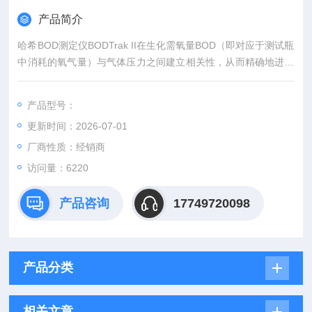
产品简介
哈希BOD测定仪BODTrak II在生化需氧量BOD（即对应于测试瓶
中消耗的氧气量）与气体压力之间建立相关性，从而精确地进行
BOD 测定，测试结果在屏幕上以图形显示，BOD <值将以mg/L
为单位直接显示BOD测定仪屏幕上。
产品型号：
更新时间：2026-07-01
厂商性质：经销商
访问量：6220
产品咨询
17749720098
产品分类
相关文章