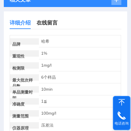
详细介绍
在线留言
哈希
品牌
1%
重现性
1mg/l
检测限
6个样品
最大批次样
品数
10min
单品测量时
间
1≦
准确度
100mg/l
测量范围
电话咨询
压差法
仪器原理