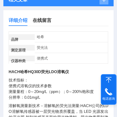
详细介绍
在线留言
哈希
品牌
荧光法
测定原理
便携式
仪器种类
HACH哈希HQ30D荧光LDO溶氧仪
技术指标：
便携式溶氧仪的技术参数
测量量程：0～20mg/L（ppm）；0～200%饱和度
分辨率：0.01mg/L
电话咨询
溶解氧测量新技术－溶解氧的荧光法测量:HACH公司的LD
O溶解氧传感器被一层荧光物质所覆盖，当 LED 光源发出