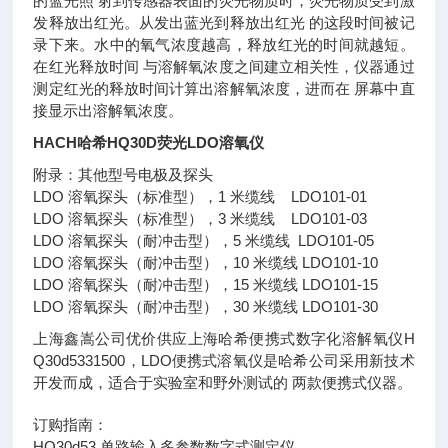
的蓝光照 射到传感器表面的荧光物质时，荧光物质受到激
发释放出红光。从发出蓝光到释放出红光 的这段时间被记
录下来。水中的氧气浓度越高，释放红光的时间就越短。
在红光释放时间 与溶解氧浓度之间建立相关性，仪器通过
测定红光的释放时间计算出溶解氧浓度，进而在 屏幕中直
接显示出溶解氧浓度。
HACH哈希HQ30D荧光LDO溶氧仪
附录：其他型号电极及探头
LDO 溶氧探头（标准型），1 米缆线 LDO101-01
LDO 溶氧探头（标准型），3 米缆线 LDO101-03
LDO 溶氧探头（耐冲击型），5 米缆线 LDO101-05
LDO 溶氧探头（耐冲击型），10 米缆线 LDO101-10
LDO 溶氧探头（耐冲击型），15 米缆线 LDO101-15
LDO 溶氧探头（耐冲击型），30 米缆线 LDO101-30
上海鑫嵩公司优价供应上海哈希便携式数字化溶解氧仪H
Q30d5331500，LDO便携式溶氧仪是哈希公司采用新技术
开发而成，适合于实验室和野外测试的 两款便携式仪器。
订购指南：
HQ30d53 单路输入多参数数字式测定仪