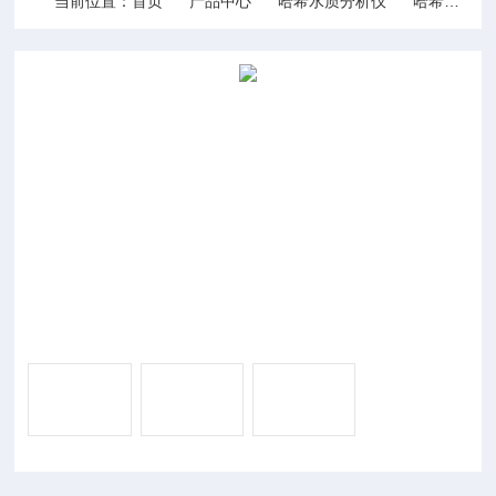
当前位置：
首页
产品中心
哈希水质分析仪
哈希电导率仪