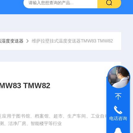
哈希HQ40D便携式多参数水质分析仪
哈希PD1P1在线PH
温湿度变送器
维萨拉壁挂式温度变送器TMW83 TMW82
83 TMW82
2广泛应用于图书馆、档案馆、超市、生产车间、工业自动
电话咨询
监测、洁净厂房、智能楼宇等行业