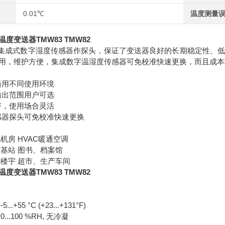
0.01℃
温度测量
度变送器TMW83 TMW82
集成式数字湿度传感器作探头，保证了变送器良好的长期稳定性、
用，维护方便，集成数字温湿度传感器可免校准快速更换，而且成本
适用不同使用环境
输出范围用户可选
好，使用场合灵活
感器探头可免校准快速更换
机房 HVAC暖通空调
信基站 图书、档案馆
能楼宇 超市、生产车间
度变送器TMW83 TMW82
.+55 °C (+23...+131°F)
..100 %RH, 无冷凝