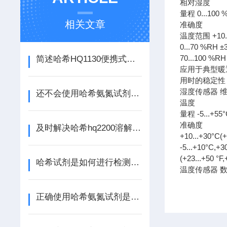
相对湿度
量程 0...100 
相关文章
准确度
温度范围 +10...+
0...70 %RH 
70...100 %R
简述哈希HQ1130便携式溶氧仪的规范操作流程
应用于典型暖
用时的稳定性 ±
湿度传感器 维
还不会使用哈希氨氮试剂？进来看
温度
量程 -5...+55°
准确度
及时解决哈希hq2200溶解氧多参数分析仪故障是保障测量准确的关键
+10...+30°C(+
-5...+10°C,+3
(+23...+50 °F
哈希试剂是如何进行检测的你知道吗
温度传感器 
正确使用哈希氨氮试剂是确保数据可靠性的关键