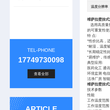
温度分辨率
维萨拉壁挂式温
选用高质量
的可重复性使
特 点:
*性价比高，
*耐湿，温度
TEL-PHONE
*长期稳定性
*易维护，传
17749730098
典型应用:
医药化工 通讯
环境监测 电
查看全部
洁净厂房 智
维萨拉壁挂式温
技术参数
性能
工作温度范围 -5..
工作湿度范围 0.
ARTICLE